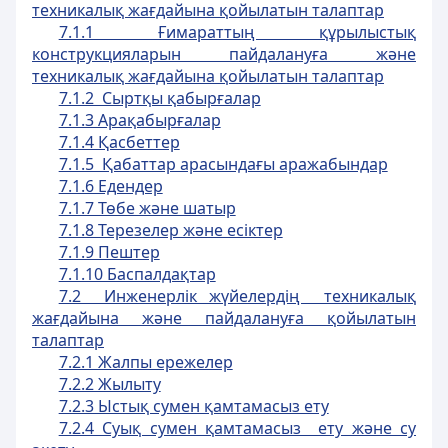
техникалық жағдайына қойылатын талаптар
7.1.1 Ғимараттың құрылыстық
конструкцияларын пайдалануға және
техникалық жағдайына қойылатын талаптар
7.1.2 Сыртқы қабырғалар
7.1.3 Арақабырғалар
7.1.4 Қасбеттер
7.1.5 Қабаттар арасындағы аражабындар
7.1.6 Едендер
7.1.7 Төбе және шатыр
7.1.8 Терезелер және есіктер
7.1.9 Пештер
7.1.10 Баспалдақтар
7.2 Инженерлік жүйелердің техникалық
жағдайына және пайдалануға қойылатын
талаптар
7.2.1 Жалпы ережелер
7.2.2 Жылыту
7.2.3 Ыстық сумен қамтамасыз ету
7.2.4 Суық сумен қамтамасыз ету және су