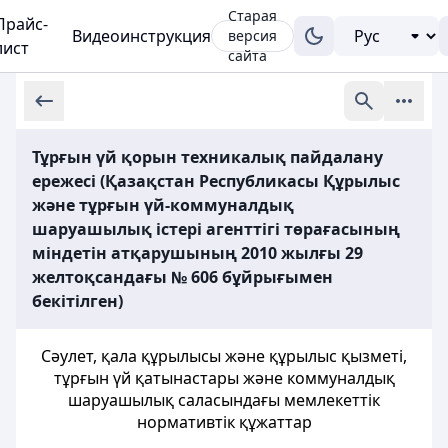
Старая
Прайс-
Видеоинструкция
версия
лист
сайта
Тұрғын үй қорын техникалық пайдалану
ережесі (Қазақстан Республикасы Құрылыс
және тұрғын үй-коммуналдық
шаруашылық істері агенттігі төрағасының
міндетін атқарушының 2010 жылғы 29
желтоқсандағы № 606 бұйрығымен
бекітілген)
Сәулет, қала құрылысы және құрылыс қызметі,
тұрғын үй қатынастары және коммуналдық
шаруашылық саласындағы мемлекеттік
нормативтік құжаттар