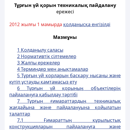
Тұрғын үй қорын техникалық пайдалану
ережесі
2012 жылғы 1 мамырда
қолданысқа енгізілді
Мазмұны
1 Қолданылу саласы
2 Нормативтiк сiлтемелер
3 Жалпы ережелер
4 Терминдер мен анықтамалар
5 Тұрғын үй қорларын басқару нысаны және
күтіп ұстауды қамтамасыз ету
6 Тұрғын үй қорының объектілерің
пайдалануға қабылдау тәртiбi
7 Тұрғын ғимараттардың техникалық
жағдайына және пайдалануына қойылатын
талаптар
7.1 Ғимараттың құрылыстық
конструкцияларын пайдалануға және