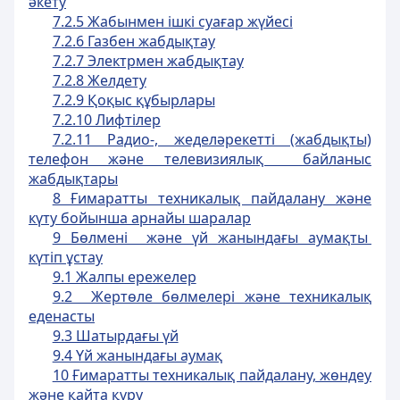
әкету
7.2.5 Жабынмен ішкі суағар жүйесі
7.2.6 Газбен жабдықтау
7.2.7 Электрмен жабдықтау
7.2.8 Желдету
7.2.9 Қоқыс құбырлары
7.2.10 Лифтілер
7.2.11 Радио-, жеделәрекетті (жабдықты)
телефон және телевизиялық байланыс
жабдықтары
8 Ғимаратты техникалық пайдалану және
күту бойынша арнайы шаралар
9 Бөлмені және үй жанындағы аумақты
күтіп ұстау
9.1 Жалпы ережелер
9.2 Жертөле бөлмелері және техникалық
еденасты
9.3 Шатырдағы үй
9.4 Үй жанындағы аумақ
10 Ғимаратты техникалық пайдалану, жөндеу
және қайта құру