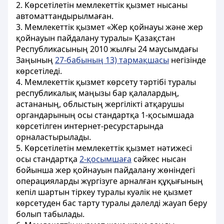
2. Көрсетілетін мемлекеттік қызмет нысаны
автоматтандырылмаған.
3. Мемлекеттік қызмет «Жер қойнауы және жер
қойнауын пайдалану туралы» Қазақстан
Республикасының 2010 жылғы 24 маусымдағы
Заңының
27-бабының 13) тармақшасы
негізінде
көрсетіледі.
4. Мемлекеттік қызмет көрсету тәртібі туралы
республикалық маңызы бар қалалардың,
астананың, облыстың жергілікті атқарушы
органдарының осы стандартқа 1-қосымшада
көрсетілген интернет-ресурстарында
орналастырылады.
5. Көрсетілетін мемлекеттік қызмет нәтижесі
осы стандартқа
2-қосымшаға
сәйкес нысан
бойынша жер қойнауын пайдалану жөніндегі
операцияларды жүргізуге арналған құқығының
кепіл шартын тіркеу туралы куәлік не қызмет
көрсетуден бас тарту туралы дәлелді жауап беру
болып табылады.