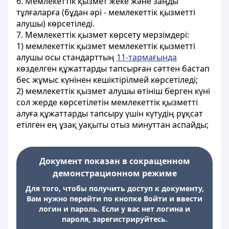
6. Мемлекеттік қызмет жеке және заңды
тұлғаларға (бұдан әрі - мемлекеттік қызметті
алушы) көрсетіледі.
7. Мемлекеттік қызмет көрсету мерзімдері:
1) мемлекеттік қызмет мемлекеттік қызметті
алушы осы стандарттың
11-тармағында
көзделген құжаттарды тапсырған сәттен бастап
бес жұмыс күнінен кешіктірілмей көрсетіледі;
2) мемлекеттік қызмет алушы өтініш берген күні
сол жерде көрсетілетін мемлекеттік қызметті
алуға құжаттарды тапсыру үшін күтудің рұқсат
етілген ең ұзақ уақыты отыз минуттан аспайды;
Документ показан в сокращенном
демонстрационном режиме
Для того, чтобы получить доступ к документу,
Вам нужно перейти по кнопке Войти и ввести
логин и пароль. Если у вас нет логина и
пароля, зарегистрируйтесь.