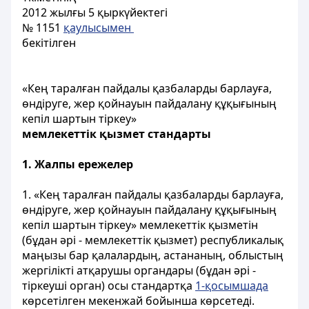
2012 жылғы 5 қыркүйектегі
№ 1151
қаулысымен
бекітілген
«Кең таралған пайдалы қазбаларды барлауға,
өндіруге, жер қойнауын пайдалану құқығының
кепіл шартын тіркеу»
мемлекеттік қызмет стандарты
1. Жалпы ережелер
1. «Кең таралған пайдалы қазбаларды барлауға,
өндіруге, жер қойнауын пайдалану құқығының
кепіл шартын тіркеу» мемлекеттік қызметін
(бұдан әрі - мемлекеттік қызмет) республикалық
маңызы бар қалалардың, астананың, облыстың
жергілікті атқарушы органдары (бұдан әрі -
тіркеуші орган) осы стандартқа
1-қосымшада
көрсетілген мекенжай бойынша көрсетеді.