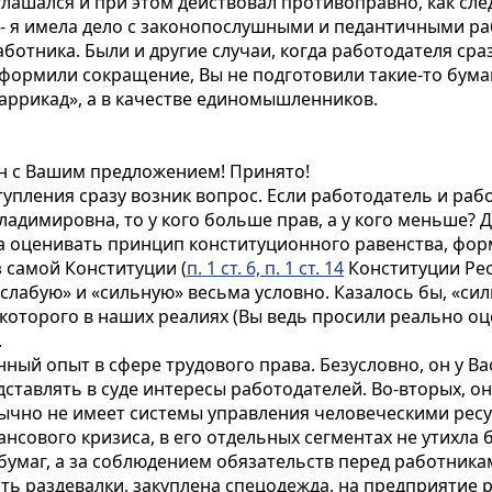
лашался и при этом действовал противоправно, как сле
 - я имела дело с законопослушными и педантичными ра
аботника. Были и другие случаи, когда работодателя ср
 оформили сокращение, Вы не подготовили такие-то бума
аррикад», а в качестве единомышленников.
н с Вашим предложением! Принято!
упления сразу возник вопрос. Если работодатель и рабо
адимировна, то у кого больше прав, а у кого меньше? Д
гда оценивать принцип конституционного равенства, фо
 самой Конституции (
п. 1 ст. 6, п. 1 ст. 14
Конституции Рес
«слабую» и «сильную» весьма условно. Казалось бы, «с
 которого в наших реалиях (Вы ведь просили реально о
.
нный опыт в сфере трудового права. Безусловно, он у 
ставлять в суде интересы работодателей. Во-вторых, он
бычно не имеет системы управления человеческими ресу
нсового кризиса, в его отдельных сегментах не утихла
бумаг, а за соблюдением обязательств перед работникам
сть раздевалки, закуплена спецодежда, на предприятие