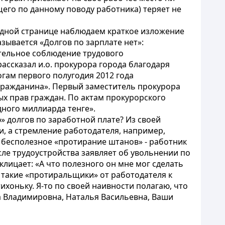
ющего по данному поводу работника) теряет не
а одной странице наблюдаем краткое изложение
зывается «Долгов по зарплате нет»:
тельное соблюдение трудового
ассказал и.о. прокурора города благодаря
гам первого полугодия 2012 года
и гражданина». Первый заместитель прокурора
х прав граждан. По актам прокурорского
дного миллиарда тенге».
 долгов по заработной плате? Из своей
и, а стремление работодателя, например,
 бесполезное «протирание штанов» - работник
сле трудоустройства заявляет об увольнении по
лицает: «А что полезного он мне мог сделать
ют такие «протиральщики» от работодателя к
ихоньку. Я-то по своей наивности полагаю, что
а Владимировна, Наталья Васильевна, Ваши