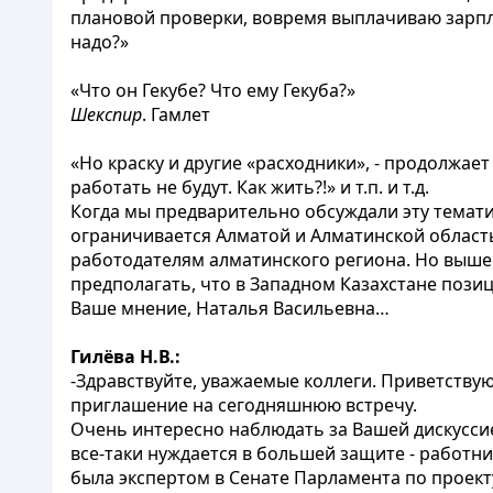
плановой проверки, вовремя выплачиваю зарпла
надо?»
«Что он Гекубе? Что ему Гекуба?»
Шекспир
. Гамлет
«Но краску и другие «расходники», - продолжае
работать не будут. Как жить?!» и т.п. и т.д.
Когда мы предварительно обсуждали эту тематик
ограничивается Алматой и Алматинской область
работодателям алматинского региона. Но выше 
предполагать, что в Западном Казахстане позиц
Ваше мнение, Наталья Васильевна…
Гилёва Н.В.:
-Здравствуйте, уважаемые коллеги. Приветству
приглашение на сегодняшнюю встречу.
Очень интересно наблюдать за Вашей дискуссие
все-таки нуждается в большей защите - работни
была экспертом в Сенате Парламента по проект