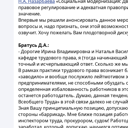
Н.А. Назарбаева
«Социальная модернизация: Дв
правовое регулирование и адекватная правопр
значение.
Впервые мы решили анонсировать данное мероп
вопросы и, надо признать, они этой возможно
озвучит. Хочу пожелать Вам плодотворной диск
Братусь Д.А.:
- Дорогие Ирина Владимировна и Наталья Васил
кафедре трудового права, я (тогда начинающий
точный и исчерпывающий ответ. Сколько же мы 
В рамках практики трудового права возникает 
«заводило» и вообще послужило лейтмотивом э
предпринимателями, не способными обуздать с
определенная избалованность работников в этой
останется работодатель. Думаю, данная тенде
Всеобщего Труда» в этой связи далеко не случай
Зная Вашу принципиальную позицию, допускаю, ч
стороны «баррикад». Мне ближе позиция работо
инспектором труда, прокурором, судом! Работод
заработал, который, допускаю, научился оптими