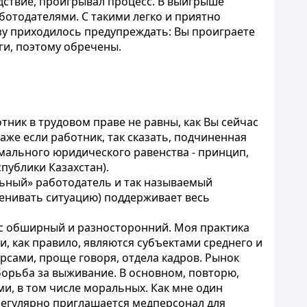
дствие, проигрывал процесс. В выигрыше
ботодателями. С такими легко и приятно
азу приходилось предупреждать: Вы проиграете
ги, поэтому обречены.
тник в трудовом праве не равны, как Вы сейчас
аже если работник, так сказать, подчиненная
рмального юридического равенства - принцип,
публики Казахстан).
ильный» работодатель и так называемый
ценивать ситуацию) поддерживает весь
Вас обширный и разносторонний. Моя практика
и, как правило, являются субъектами среднего и
рсами, проще говоря, отдела кадров. Рынок
 борьба за выживание. В основном, повторю,
и, в том числе моральных. Как мне один
 регулярно приглашается медперсонал для