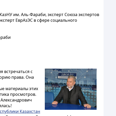
 КазНУ им. Аль-Фараби, эксперт Союза экспертов
эксперт ЕврАзЭС в сфере социального
Фараби
я встречаться с
орию права. Она
ые материалы этих
стика просмотров.
й Александрович
ялась!
спублики Казахстан