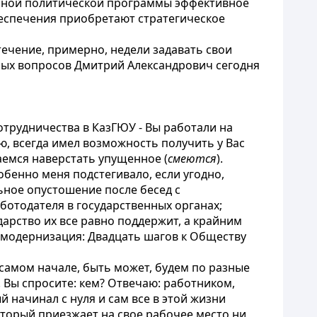
анной политической программы эффективное
беспечения приобретают стратегическое
ечение, примерно, недели задавать свои
ных вопросов Дмитрий Александрович сегодня
трудничества в КазГЮУ - Вы работали на
ю, всегда имел возможность получить у Вас
аемся наверстать упущенное (
смеются
).
бенно меня подстегивало, если угодно,
ьное опустошение после бесед с
отодателя в государственных органах;
дарство их все равно поддержит, а крайним
 модернизация: Двадцать шагов к Обществу
 самом начале, быть может, будем по разные
 Вы спросите: кем? Отвечаю: работником,
 начинал с нуля и сам все в этой жизни
который приезжает на свое рабочее место ни