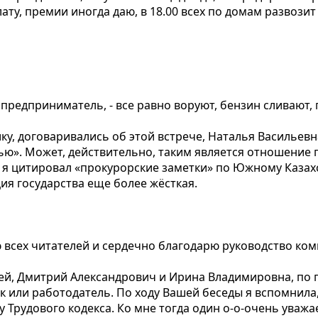
ту, премии иногда даю, в 18.00 всех по домам развозит
т предприниматель, - все равно воруют, бензин сливают,
у, договаривались об этой встрече, Наталья Васильевн
ю». Может, действительно, таким является отношение г
я цитировал «прокурорские заметки» по Южному Казахст
ия государства еще более жёсткая.
ю всех читателей и сердечно благодарю руководство к
й, Дмитрий Александрович и Ирина Владимировна, по п
к или работодатель. По ходу Вашей беседы я вспомнила, 
у Трудового кодекса. Ко мне тогда один о-о-очень уваж