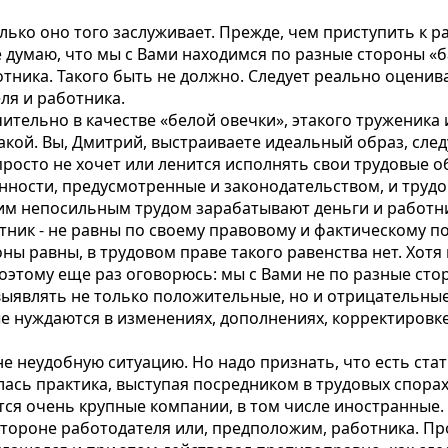
колько оно того заслуживает. Прежде, чем приступить к 
е думаю, что мы с Вами находимся по разные стороны «б
тника. Такого быть не должно. Следует реально оценива
ля и работника.
тельно в качестве «белой овечки», этакого труженика
такой. Вы, Дмитрий, выстраиваете идеальный образ, сле
просто не хочет или ленится исполнять свои трудовые о
нности, предусмотренные и законодательством, и труд
м непосильным трудом зарабатывают деньги и работник
отник - не равны по своему правовому и фактическому по
оны равны, в трудовом праве такого равенства нет. Хо
оэтому еще раз оговорюсь: мы с Вами не по разные сто
выявлять не только положительные, но и отрицательные
е нуждаются в изменениях, дополнениях, корректировке
не неудобную ситуацию. Но надо признать, что есть ста
лась практика, выступая посредником в трудовых спора
ся очень крупные компании, в том числе иностранные. 
а стороне работодателя или, предположим, работника. Пр