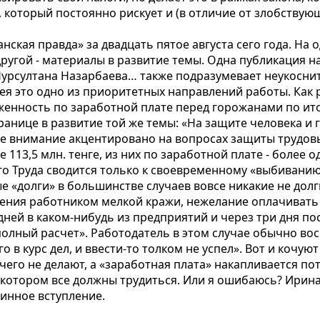
ь, который постоянно рискует и (в отличие от злобству
анская правда» за двадцать пятое августа сего года. Н
ругой - материалы в развитие темы. Одна публикация на
урсултана Назарбаева… также подразумевает неукосни
ея это одно из приоритетных направлений работы. Как р
енность по заработной плате перед горожанами по ито
транице в развитие той же темы: «На защите человека 
 внимание акцентировано на вопросах защиты трудовы
13,5 млн. тенге, из них по заработной плате - более о
 Труда сводится только к своевременному «выбиванию»
е «долги» в большинстве случаев вовсе никакие не долг
шения работником мелкой кражи, нежелание оплачивать
дней в каком-нибудь из предприятий и через три дня по
олный расчет». Работодатель в этом случае обычно воск
го в курс дел, и ввести-то толком не успел». Вот и кочу
чего не делают, а «заработная плата» накапливается пот
 котором все должны трудиться. Или я ошибаюсь? Ирин
линное вступление.