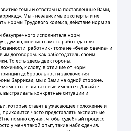
развитию темы и ответам на поставленные Вами,
аррикад». Мы - независимые эксперты и не
ть нормы Трудового кодекса, действие норм за
 и безупречного исполнителя норм
дуя, думаю, мнению самого работодателя.
бязанности, работник - тоже не «белая овечка» и
овым договором. Как работодатель своим
и. То есть здесь две стороны.
ложению, к слову, в отличие от норм
тя принцип добровольности заключения
роны баррикад, мы с Вами на одной стороне.
 моменты, если таковые имеются. Давайте
, выстраивать конкретные ситуации и
тьи, которые ставят в ужасающее положение и
х, приходится часто представлять экспертные
Я не помню случая, чтобы судебный процесс
осто у меня такой опыт, такие наблюдения.