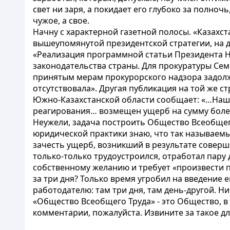
свет ни заря, а покидает его глубоко за полноч
чужое, а свое.
Начну с характерной газетной полосы. «Казахст
вышеупомянутой президентской стратегии, на д
«Реализация программной статьи Президента Н
законодательства страны. Для прокуратуры Сем
принятым мерам прокурорского надзора задолж
отсутствовала». Другая публикация на той же с
Южно-Казахстанской области сообщает: «…Наше
реагирования… возмещен ущерб на сумму более 1
Неужели, задача построить Общество Всеобщего
юридической практики знаю, что так называемы
зачесть ущерб, возникший в результате совер
только-только трудоустроился, отработал пару 
собственному желанию и требует «произвести п
за три дня? Только время угробил на введение е
работодателю: там три дня, там день-другой. Ни
«Общество Всеобщего Труда» - это Общество, в
комментарии, пожалуйста. Извините за такое д