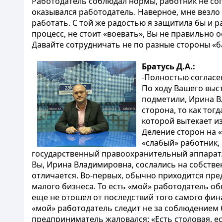
Работодатель соблюдал нормы, работник не сог
оказывался работодатель. Наверное, мне везло
работать. С той же радостью я защитила бы и р
процесс, не стоит «воевать», Вы не правильно
Давайте сотрудничать не по разные стороны «б
Братусь Д.А.:
-Полностью согласе
По ходу Вашего выст
подметили, Ирина Вл
сторона, то как то
которой вытекает из
Деление сторон на 
«слабый» работник,
государственный правоохранительный аппарат
Вы, Ирина Владимировна, сослались на собстве
отличается. Во-первых, обычно приходится пред
малого бизнеса. То есть «мой» работодатель о
еще не отошел от последствий того самого фина
«мой» работодатель следит не за соблюдением 
предприниматель жаловался: «Есть столовая, е