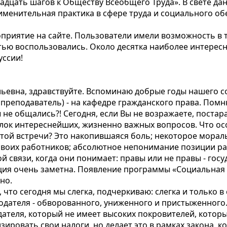
адцать шагов к Обществу Всеобщего Труда». В свете д
именительная практика в сфере труда и социального о
риятие на сайте. Пользователи имели возможность в т
стью воспользовались. Около десятка наиболее интерес
уссии!
ьевна, здравствуйте. Вспоминаю добрые годы нашего со
 преподаватель) - на кафедре гражданского права. Помн
не общались?! Сегодня, если Вы не возражаете, постар
блок интереснейших, жизненно важных вопросов. Что осо
той встречи? Это накопившаяся боль; некоторое морал
воих работников; абсолютное непонимание позиции раб
 связи, когда они понимает: правы или не правы - госу
нция очень заметна. Появление программы «Социальная
но.
то сегодня мы слегка, подчеркиваю: слегка и только в
дателя - обворованного, униженного и пристыженного.
ателя, который не имеет высоких покровителей, который
зировать свои налоги, но делает это в рамках закона, 