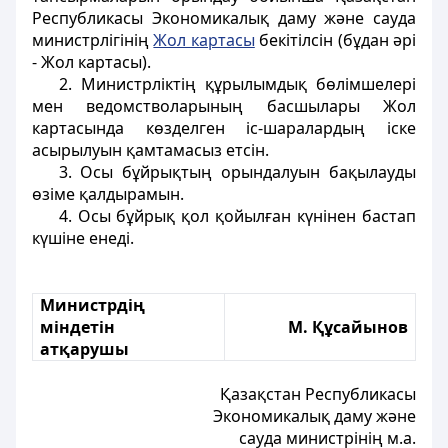
Республикасы Экономикалық даму және сауда
министрлігінің
Жол картасы
бекітілсін (бұдан әрі
- Жол картасы).
2. Министрліктің құрылымдық бөлімшелері
мен ведомстволарының басшылары Жол
картасында көзделген іс-шаралардың іске
асырылуын қамтамасыз етсін.
3. Осы бұйрықтың орындалуын бақылауды
өзіме қалдырамын.
4. Осы бұйрық қол қойылған күнінен бастап
күшіне енеді.
Министрдің
міндетін
М. Құсайынов
атқарушы
Қазақстан Республикасы
Экономикалық даму және
сауда министрінің м.а.