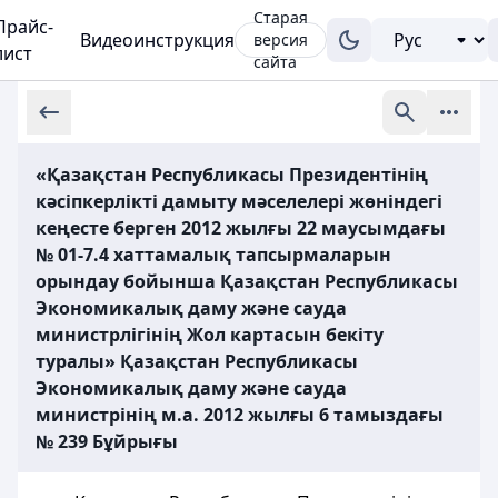
Старая
Прайс-
Видеоинструкция
версия
лист
сайта
«Қазақстан Республикасы Президентінің
кәсіпкерлікті дамыту мәселелері жөніндегі
кеңесте берген 2012 жылғы 22 маусымдағы
№ 01-7.4 хаттамалық тапсырмаларын
орындау бойынша Қазақстан Республикасы
Экономикалық даму және сауда
министрлігінің Жол картасын бекіту
туралы» Қазақстан Республикасы
Экономикалық даму және сауда
министрінің м.а. 2012 жылғы 6 тамыздағы
№ 239 Бұйрығы