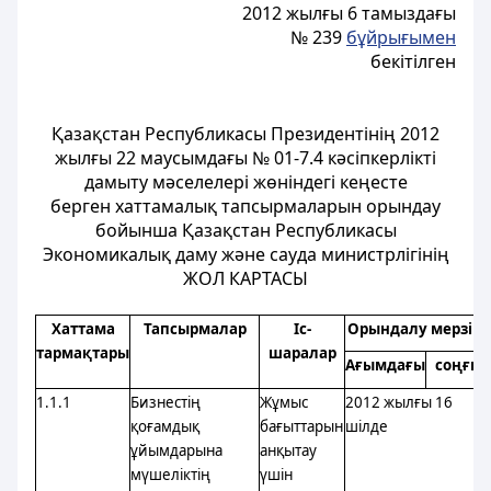
2012 жылғы 6 тамыздағы
№ 239
бұйрығымен
бекітілген
Қазақстан Республикасы Президентінің 2012
жылғы 22 маусымдағы № 01-7.4 кәсіпкерлікті
дамыту мәселелері жөніндегі кеңесте
берген хаттамалық тапсырмаларын орындау
бойынша Қазақстан Республикасы
Экономикалық даму және сауда министрлігінің
ЖОЛ КАРТАСЫ
Хаттама
Тапсырмалар
Іс-
Орындалу мерзімі
тармақтары
шаралар
Ағымдағы
соңғы
1.1.1
Бизнестің
Жұмыс
2012 жылғы 16
қоғамдық
бағыттарын
шілде
ұйымдарына
анқытау
мүшеліктің
үшін