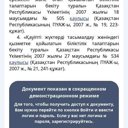
талаптарын бекіту туралы» Қазақстан
Республикасы Үкіметінің 2007 жылғы 18
маусымдағы № 505
қаулысы
(Қазақстан
Республикасының ПҮАЖ-ы, 2007 ж., № 19, 223-
құжат).
4. «Қауiптi жүктердi тасымалдау жөнiндегi
қызметке қойылатын бiлiктiлiк талаптарын
бекiту туралы» Қазақстан Республикасы
Үкiметiнiң 2007 жылғы 27 маусымдағы № 534
қаулысы
(Қазақстан Республикасының ПҮАЖ-ы,
2007 ж., № 21, 241-құжат).
Документ показан в сокращенном
демонстрационном режиме
Для того, чтобы получить доступ к документу,
Вам нужно перейти по кнопке Войти и ввести
логин и пароль. Если у вас нет логина и
пароля, зарегистрируйтесь.