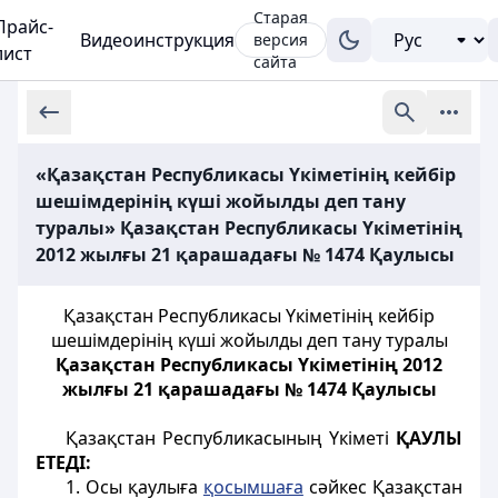
Старая
Прайс-
Видеоинструкция
версия
лист
сайта
«Қазақстан Республикасы Үкiметiнiң кейбiр
шешiмдерiнiң күшi жойылды деп тану
туралы» Қазақстан Республикасы Үкiметiнiң
2012 жылғы 21 қарашадағы № 1474 Қаулысы
Қазақстан Республикасы Үкiметiнiң кейбiр
шешiмдерiнiң күшi жойылды деп тану туралы
Қазақстан Республикасы Үкiметiнiң 2012
жылғы 21 қарашадағы № 1474 Қаулысы
Қазақстан Республикасының Үкiметi
ҚАУЛЫ
ЕТЕДI:
1. Осы қаулыға
қосымшаға
сәйкес Қазақстан