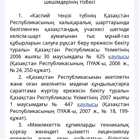
шешiмдерiнiң тiзбесi
1. «Каспий теңiзi түбiнiң Қазақстан
Республикасының халықаралық шарттарында
белгiленген қазақстандық учаскесi шегiнде
келiсiм-шарт аумағынан тыс мұнай-газ
құбырларын салуға рұқсат беру ережесiн бекiту
туралы» Қазақстан Республикасы Үкіметінің
2006 жылғы 30 маусымдағы № 625
қаулысы
(Қазақстан Республикасының ПҮАЖ-ы, 2006 ж.,
№ 24, 250-құжат).
2. «Қазақстан Республикасынан әкетілетін
және оған әкелінетін мәдени құндылықтарға
сараптама жүргізу ережесін бекіту туралы»
Қазақстан Республикасы Үкіметінің 2007 жылғы
1 маусымдағы № 447
қаулысы
(Қазақстан
Республикасының ПҮАЖ-ы, 2007 ж., № 18, 199-
құжат).
3. «Мемлекеттік құпияларды техникалық
қорғау жөніндегі қызметті лицензиялау
ережесін және оған қойылатын біліктілік