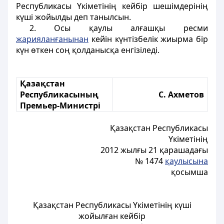
Республикасы Үкiметiнiң кейбiр шешiмдерiнiң
күшi жойылды деп танылсын.
2. Осы қаулы алғашқы ресми
жарияланғанынан
кейiн күнтiзбелiк жиырма бiр
күн өткен соң қолданысқа енгiзiледi.
Қазақстан
Республикасының
С. Ахметов
Премьер-Министрі
Қазақстан Республикасы
Үкiметiнiң
2012 жылғы 21 қарашадағы
№ 1474
қаулысына
қосымша
Қазақстан Республикасы Үкiметiнiң күшi
жойылған кейбiр