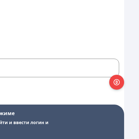
ежиме
йти и ввести логин и