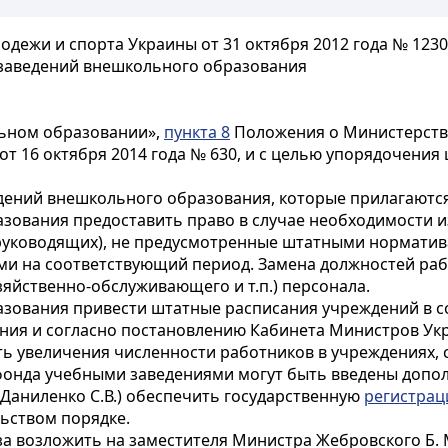
одежи и спорта Украины от 31 октября 2012 года № 1230
заведений внешкольного образования
ьном образовании»,
пункта 8
Положения о Министерстве
т 16 октября 2014 года № 630, и с целью упорядочения
дений внешкольного образования, которые прилагаются
азования предоставить право в случае необходимости 
руководящих), не предусмотренные штатными норматива
ми на соответствующий период. Замена должностей раб
зяйственно-обслуживающего и т.п.) персонала.
азования привести штатные расписания учреждений в с
ния и согласно постановлению Кабинета Министров Укра
ть увеличения численности работников в учреждениях, с
 фонда учебными заведениями могут быть введены допо
Даниленко С.В.) обеспечить государственную
регистра
ьством порядке.
а возложить на заместителя Министра Жебровского Б. 