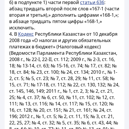
6) в подпункте 1) части первой
статьи 636
:
абзац тридцать второй после слов «167-1 (части
вторая и третья),» дополнить цифрами «168-1,»;
в абзаце тридцать пятом цифры «168-1,»
исключить.
4. В
Кодекс
Республики Казахстан от 10 декабря
2008 года «О налогах и других обязательных
платежах в бюджет» (Налоговый кодекс)
(Ведомости Парламента Республики Казахстан,
2008 г., № 22-I, 22-II, ст. 112; 2009 г., № 2-3, ст. 16,
18; № 13-14, ст. 63; № 15-16, ст. 74; № 17, ст. 82; №
18, ст. 84; № 23, ст. 100; № 24, ст. 134; 2010 г., № 1-
2, ст. 5; № 5, ст. 23; № 7, ст. 28, 29; № 11, ст. 58; №
15, ст. 71; № 17-18, ст. 112; № 22, ст. 130, 132; № 24,
ст. 145, 146, 149; 2011 г., № 1, ст. 2, 3; № 2, ст. 21,
25; № 4, ст. 37; № 6, ст. 50, № 11, ст. 102; № 12, ст.
111; № 13, ст. 116; № 14, ст. 117; № 15, ст. 120; №
16, ст. 128; № 20, ст. 151; № 21, ст. 161; № 24, ст.
196; 2012 г., № 1, ст. 5; № 2, ст. 11, 15; № 3, ст. 21,
22, 25, 27; № 4, ст. 32; № 5, ст. 35; № 6, ст. 43, 44; №