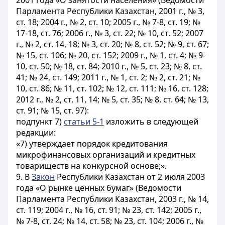
2001 года «О занятости населения» (Ведомости
Парламента Республики Казахстан, 2001 г., № 3,
ст. 18; 2004 г., № 2, ст. 10; 2005 г., № 7-8, ст. 19; №
17-18, ст. 76; 2006 г., № 3, ст. 22; № 10, ст. 52; 2007
г., № 2, ст. 14, 18; № 3, ст. 20; № 8, ст. 52; № 9, ст. 67;
№ 15, ст. 106; № 20, ст. 152; 2009 г., № 1, ст. 4; № 9-
10, ст. 50; № 18, ст. 84; 2010 г., № 5, ст. 23; № 8, ст.
41; № 24, ст. 149; 2011 г., № 1, ст. 2; № 2, ст. 21; №
10, ст. 86; № 11, ст. 102; № 12, ст. 111; № 16, ст. 128;
2012 г., № 2, ст. 11, 14; № 5, ст. 35; № 8, ст. 64; № 13,
ст. 91; № 15, ст. 97):
подпункт 7)
статьи 5-1
изложить в следующей
редакции:
«7) утверждает порядок кредитования
микрофинансовых организаций и кредитных
товариществ на конкурсной основе;».
9. В
Закон
Республики Казахстан от 2 июля 2003
года «О рынке ценных бумаг» (Ведомости
Парламента Республики Казахстан, 2003 г., № 14,
ст. 119; 2004 г., № 16, ст. 91; № 23, ст. 142; 2005 г.,
№ 7-8, ст. 24; № 14, ст. 58; № 23, ст. 104; 2006 г., №