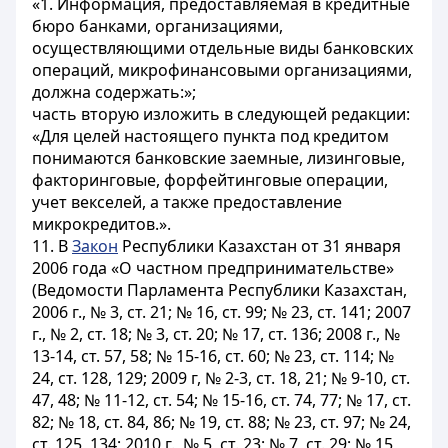
«1. Информация, предоставляемая в кредитные
бюро банками, организациями,
осуществляющими отдельные виды банковских
операций, микрофинансовыми организациями,
должна содержать:»;
часть вторую изложить в следующей редакции:
«Для целей настоящего пункта под кредитом
понимаются банковские заемные, лизинговые,
факторинговые, форфейтинговые операции,
учет векселей, а также предоставление
микрокредитов.».
11. В
Закон
Республики Казахстан от 31 января
2006 года «О частном предпринимательстве»
(Ведомости Парламента Республики Казахстан,
2006 г., № 3, ст. 21; № 16, ст. 99; № 23, ст. 141; 2007
г., № 2, ст. 18; № 3, ст. 20; № 17, ст. 136; 2008 г., №
13-14, ст. 57, 58; № 15-16, ст. 60; № 23, ст. 114; №
24, ст. 128, 129; 2009 г, № 2-3, ст. 18, 21; № 9-10, ст.
47, 48; № 11-12, ст. 54; № 15-16, ст. 74, 77; № 17, ст.
82; № 18, ст. 84, 86; № 19, ст. 88; № 23, ст. 97; № 24,
ст. 125, 134; 2010 г., № 5, ст. 23; № 7, ст. 29; № 15,