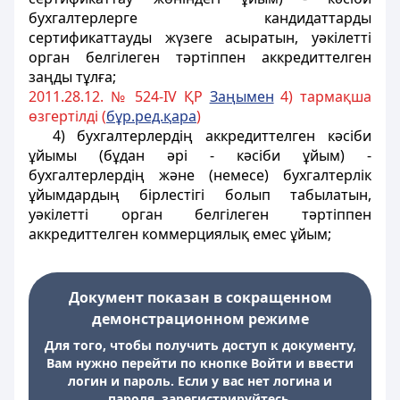
бухгалтерлерге кандидаттарды
сертификаттауды жүзеге асыратын, уәкілетті
орган белгілеген тәртіппен аккредиттелген
заңды тұлға;
2011.28.12. № 524-ІV ҚР
Заңымен
4) тармақша
өзгертілді (
бұр.ред.қара
)
4) бухгалтерлердің аккредиттелген кәсіби
ұйымы (бұдан әрі - кәсіби ұйым) -
бухгалтерлердің және (немесе) бухгалтерлік
ұйымдардың бірлестігі болып табылатын,
уәкілетті орган белгілеген тәртіппен
аккредиттелген коммерциялық емес ұйым;
Документ показан в сокращенном
демонстрационном режиме
Для того, чтобы получить доступ к документу,
Вам нужно перейти по кнопке Войти и ввести
логин и пароль. Если у вас нет логина и
пароля, зарегистрируйтесь.