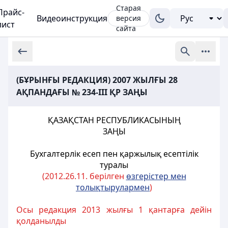
Старая
Прайс-
Видеоинструкция
версия
лист
сайта
(БҰРЫНҒЫ РЕДАКЦИЯ) 2007 ЖЫЛҒЫ 28
АҚПАНДАҒЫ № 234-III ҚР ЗАҢЫ
ҚАЗАҚСТАН РЕСПУБЛИКАСЫНЫҢ
ЗАҢЫ
Бухгалтерлік есеп пен қаржылық есептілік
туралы
(2012.26.11. берілген
өзгерістер мен
толықтырулармен
)
Осы редакция 2013 жылғы 1 қантарға дейін
қолданылды