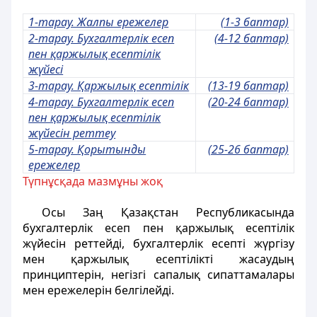
1-тарау. Жалпы ережелер
(1-3 баптар)
2-тарау. Бухгалтерлік есеп
(4-12 баптар)
пен қаржылық
есептілік
жүйесi
3-тарау. Қаржылық есептілік
(13-19 баптар)
4-тарау. Бухгалтерлік есеп
(20-24 баптар)
пен қаржылық
есептілік
жүйесін реттеу
5-тарау. Қорытынды
(25-26 баптар)
ережелер
Түпнұсқада мазмұны жоқ
Осы Заң Қазақстан Республикасында
бухгалтерлік есеп пен қаржылық есептілік
жүйесін реттейді, бухгалтерлік есепті жүргізу
мен қаржылық есептілікті жасаудың
принциптерін, негізгі сапалық сипаттамалары
мен ережелерін белгілейді.