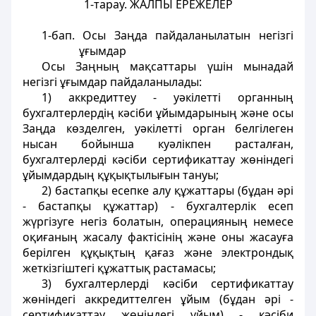
1-тарау. ЖАЛПЫ ЕРЕЖЕЛЕР
1-бап. Осы Заңда пайдаланылатын негізгі
ұғымдар
Осы Заңның мақсаттары үшін мынадай
негізгі ұғымдар пайдаланылады:
1) аккредиттеу - уәкілетті органның
бухгалтерлердің кәсіби ұйымдарының және осы
Заңда көзделген, уәкілетті орган белгілеген
нысан бойынша куәлікпен расталған,
бухгалтерлерді кәсіби сертификаттау жөніндегі
ұйымдардың құқықтылығын тануы;
2) бастапқы есепке алу құжаттары (бұдан әрі
- бастапқы құжаттар) - бухгалтерлік есеп
жүргізуге негіз болатын, операцияның немесе
оқиғаның жасалу фактісінің және оны жасауға
берілген құқықтың қағаз және электрондық
жеткізгіштегі құжаттық растамасы;
3) бухгалтерлерді кәсіби сертификаттау
жөніндегі аккредиттелген ұйым (бұдан әрі -
сертификаттау жөніндегі ұйым) - кәсіби