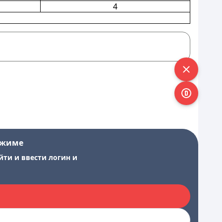
4
ежиме
йти и ввести логин и