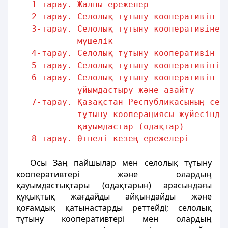
1-тарау. Жалпы ережелер               
2-тарау. Селолық тұтыну кооперативін қ
3-тарау. Селолық тұтыну кооперативіне 
мүшелік
4-тарау. Селолық тұтыну кооперативін б
5-тарау. Селолық тұтыну кооперативінің
6-тарау. Селолық тұтыну кооперативін қ
ұйымдастыру және азайту
7-тарау. Қазақстан Республикасының сел
тұтыну кооперациясы жүйесінде
қауымдастар (одақтар)
8-тарау. Өтпелі кезең ережелері       
Осы Заң пайшылар мен селолық тұтыну
кооперативтері және олардың
қауымдастықтары (одақтарын) арасындағы
құқықтық жағдайды айқындайды және
қоғамдық қатынастарды реттейді; селолық
тұтыну кооперативтері мен олардың