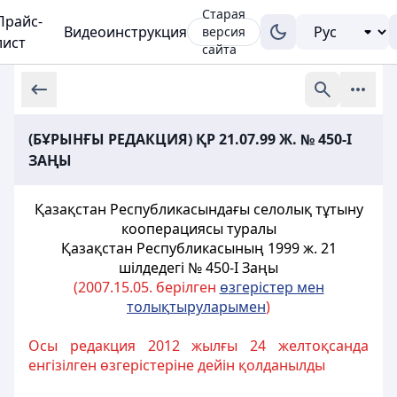
Старая
Прайс-
Видеоинструкция
версия
лист
сайта
(БҰРЫНҒЫ РЕДАКЦИЯ) ҚР 21.07.99 Ж. № 450-I
ЗАҢЫ
Қазақстан Республикасындағы селолық тұтыну
кооперациясы туралы
Қазақстан Республикасының 1999 ж. 21
шілдедегі № 450-I
Заңы
(2007.15.05. берілген
ө
згерістер мен
толы
қ
тыруларымен
)
Осы редакция 2012 жылғы 24 желтоқсанда
енгізілген өзгерістеріне дейін қолданылды