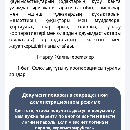
қауымдастықтарын (одақтарын) құру, қайта
ұйымдастыру және тарату тәртібін; пайшылар
мен үшінші тұлғалардың құқықтарын,
міндеттерін, құқықтары мен мүдделерін
қорғаудың шарттарын; селолық тұтыну
кооперативтері мен олардың қауымдастықтары
(одақтары) органдарының өкілеттігі мен
жауапкершілігін анықтайды.
1-тарау. Жалпы ережелер
1-бап
. Селолық тұтыну кооперациясы туралы
заңдар
Документ показан в сокращенном
демонстрационном режиме
Для того, чтобы получить доступ к документу,
Вам нужно перейти по кнопке Войти и ввести
логин и пароль. Если у вас нет логина и
пароля, зарегистрируйтесь.