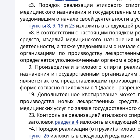
«3. Порядок реализации этилового спир
медицинского назначения и государственным 
уведомившим о начале своей деятельности в у
пункты 8, 9
,
19
и
23
изложить в следующей ре
«8. В соответствии с настоящим порядком р
средств, изделий медицинского назначения 
деятельности, а также уведомившим о начале св
организациям по производству лекарственны
определяется уполномоченным органом в сфере 
9. Производители этилового спирта реали
назначения и государственным организациям 
является актом, предоставляющим производител
форме согласно приложению 1 (далее - разреше
19. Дополнительное квотирование может п
производства новых лекарственных средств
медицинских услуг по заявке государственного 
23. Контроль за реализацией этилового сп
заголовок
раздела 4
изложить в следующей 
«4. Порядок реализации (отгрузки) этилово
пункт 26
изложить в следующей редакции: