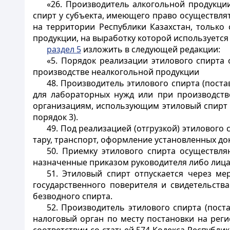
«26. Производитель алкогольной продукции
спирт у субъекта, имеющего право осуществлят
на территории Республики Казахстан, только
продукции, на выработку которой используется э
раздел 5
изложить в следующей редакции:
«5. Порядок реализации этилового спирта
производстве неалкогольной продукции
48. Производитель этилового спирта (пост
для лабораторных нужд или при производстве
организациям, использующим этиловый спирт в
порядок 3).
49. Под реализацией (отгрузкой) этиловог
тару, транспорт, оформление установленных до
50. Приемку этилового спирта осуществля
назначенные приказом руководителя либо лица,
51. Этиловый спирт отпускается через м
государственного поверителя и свидетельств
безводного спирта.
52. Производитель этилового спирта (пост
налоговый орган по месту постановки на рег