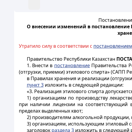
Постановление
О внесении изменений в постановление П
хране
Утратило силу в соответствии с
постановление
Правительство Республики Казахстан
ПОСТ
1. Внести в
постановление
Правительства Ре
(отгрузки, приемки) этилового спирта» (САПП Рес
в Правилах хранения и реализации (отгрузк
пункт 3
изложить в следующей редакции:
«3. Реализация этилового спирта допускаетс
1) организациям по производству лекарст
при наличии лицензии на соответствующий в
пределах выделенных квот;
2) производителям алкогольной продукции, 
3) организациям, использующим этиловый сп
заголовок
раздела 3
изложить в следующей 