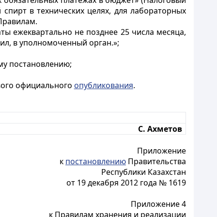
гих обязательных платежах в бюджет» (Налоговый
 спирт в технических целях, для лабораторных
Правилам.
ты ежеквартально не позднее 25 числа месяца,
ил, в уполномоченный орган.»;
му постановлению;
рвого официального
опубликования
.
С. Ахметов
Приложение
к
постановлению
Правительства
Республики Казахстан
от 19 декабря 2012 года № 1619
Приложение 4
к Правилам хранения и реализации