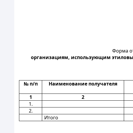
Форма о
организациям, использующим этиловый 
№ п/п
Наименование получателя
1
2
1.
2.
Итого