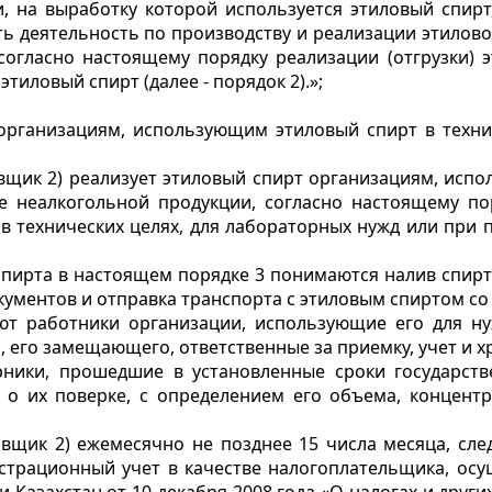
, на выработку которой используется этиловый спирт,
ь деятельность по производству и реализации этиловог
 согласно настоящему порядку реализации (отгрузки) 
тиловый спирт (далее - порядок 2).»;
 организациям, использующим этиловый спирт в техни
авщик 2) реализует этиловый спирт организациям, испо
 неалкогольной продукции, согласно настоящему пор
 технических целях, для лабораторных нужд или при п
о спирта в настоящем порядке 3 понимаются налив спир
кументов и отправка транспорта с этиловым спиртом со
ют работники организации, использующие его для ну
 его замещающего, ответственные за приемку, учет и х
ерники, прошедшие в установленные сроки государс
а о их поверке, с определением его объема, концент
авщик 2) ежемесячно не позднее 15 числа месяца, сл
истрационный учет в качестве налогоплательщика, ос