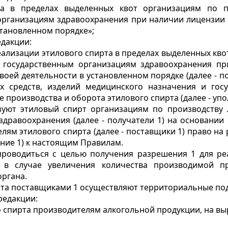
та в пределах выделенных квот организациям по пр
организациям здравоохранения при наличии лицензии н
становленном порядке»;
дакции:
еализации этилового спирта в пределах выделенных кв
и государственным организациям здравоохранения п
оей деятельности в установленном порядке (далее - по
х средств, изделий медицинского назначения и гос
производства и оборота этилового спирта (далее - уп
зуют этиловый спирт организациям по производству 
здравоохранения (далее - получатели 1) на основании
ям этилового спирта (далее - поставщики 1) право на
ние 1) к настоящим Правилам.
роводиться с целью получения разрешения 1 для реа
, в случае увеличения количества производимой п
органа.
ирта поставщиками 1 осуществляют территориальные по
редакции:
го спирта производителям алкогольной продукции, на вы