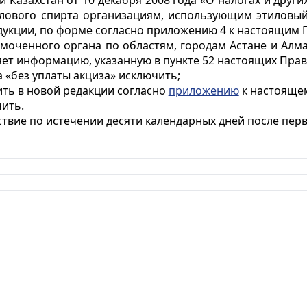
и Казахстан от 10 декабря 2008 года «О налогах и дру
илового спирта организациям, использующим этиловый
дукции, по форме согласно приложению 4 к настоящим 
моченного органа по областям, городам Астане и Алма
ет информацию, указанную в пункте 52 настоящих Прав
 «без уплаты акциза» исключить;
ть в новой редакции согласно
приложению
к настояще
ить.
ствие по истечении десяти календарных дней после пе