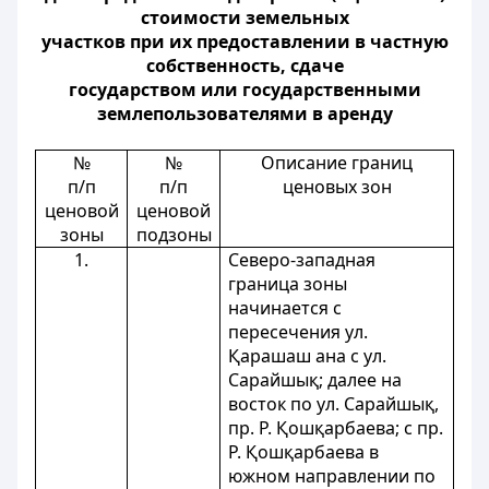
стоимости земельных
участков при их предоставлении в частную
собственность, сдаче
государством или государственными
землепользователями в аренду
№
№
Описание границ
п/п
п/п
ценовых зон
ценовой
ценовой
зоны
подзоны
1.
Северо-западная
граница зоны
начинается с
пересечения ул.
Қарашаш ана с ул.
Сарайшық; далее на
восток по ул. Сарайшық,
пр. Р. Қошқарбаева; с пр.
Р. Қошқарбаева в
южном направлении по