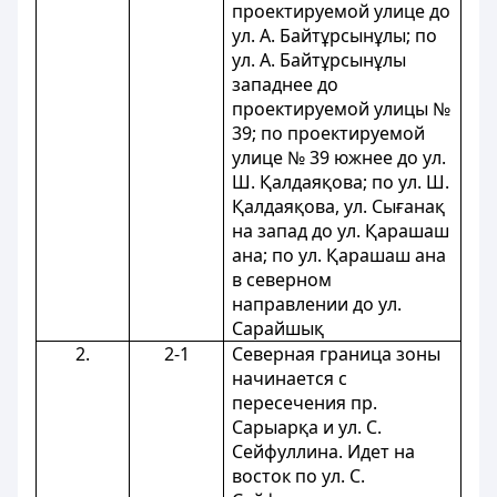
проектируемой улице до
ул. А. Байтұрсынұлы; по
ул. А. Байтұрсынұлы
западнее до
проектируемой улицы №
39; по проектируемой
улице № 39 южнее до ул.
Ш. Қалдаяқова; по ул. Ш.
Қалдаяқова, ул. Сығанақ
на запад до ул. Қарашаш
ана; по ул. Қарашаш ана
в северном
направлении до ул.
Сарайшық
2.
2-1
Северная граница зоны
начинается с
пересечения пр.
Сарыарқа и ул. С.
Сейфуллина. Идет на
восток по ул. С.