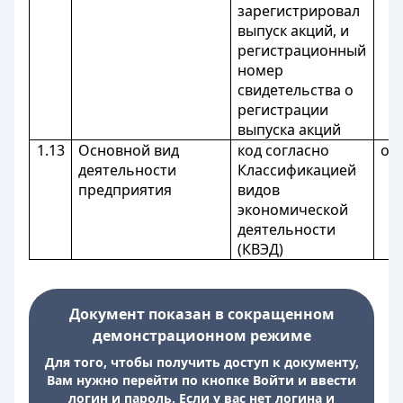
зарегистрировал
выпуск акций, и
регистрационный
номер
свидетельства о
регистрации
выпуска акций
1.13
Основной вид
код согласно
оп
деятельности
Классификацией
предприятия
видов
экономической
деятельности
(КВЭД)
Документ показан в сокращенном
демонстрационном режиме
Для того, чтобы получить доступ к документу,
Вам нужно перейти по кнопке Войти и ввести
логин и пароль. Если у вас нет логина и