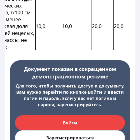
нических
тов, г/100 см
 не менее
совая доля
10,0
10,0
20,0
20,0
здей нецелых,
т массы, не
ее:
Документ показан в сокращенном
демонстрационном режиме
Для того, чтобы получить доступ к документу,
Вам нужно перейти по кнопке Войти и ввести
логин и пароль. Если у вас нет логина и
пароля, зарегистрируйтесь.
Войти
Зарегистрироваться