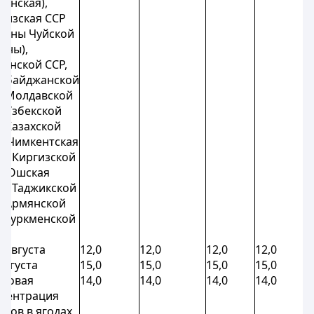
ганская),
гизская ССР
йоны Чуйской
ины),
зинской ССР,
рбайджанской
, Молдавской
, Узбекской
, Казахской
 (Чимкентская
.), Киргизской
 (Ошская
.), Таджикской
, Армянской
, Туркменской
:
1 августа
12,0
12,0
12,0
12,0
 августа
15,0
15,0
15,0
15,0
совая
14,0
14,0
14,0
14,0
центрация
аров в ягодах