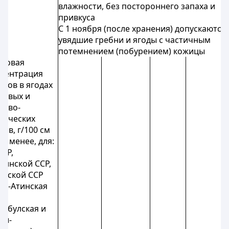
влажности, без постороннего запаха и
привкуса
С 1 ноября (после хранения) допускаются
увядшие гребни и ягоды с частичным
потемнением (побурением) кожицы
совая
центрация
аров в ягодах
ловых и
лово-
нических
тов, г/100 см
 не менее, для:
СР,
аинской ССР,
ахской ССР
ма-Атинская
),
мбулская и
ды-