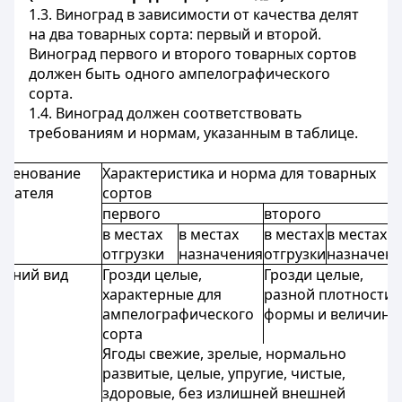
1.3. Виноград в зависимости от качества делят
на два товарных сорта: первый и второй.
Виноград первого и второго товарных сортов
должен быть одного ампелографического
сорта.
1.4. Виноград должен соответствовать
требованиям и нормам, указанным в таблице.
именование
Характеристика и норма для товарных
азателя
сортов
первого
второго
в местах
в местах
в местах
в местах
отгрузки
назначения
отгрузки
назначен
шний вид
Грозди целые,
Грозди целые,
характерные для
разной плотности,
ампелографического
формы и величины
сорта
Ягоды свежие, зрелые, нормально
развитые, целые, упругие, чистые,
здоровые, без излишней внешней