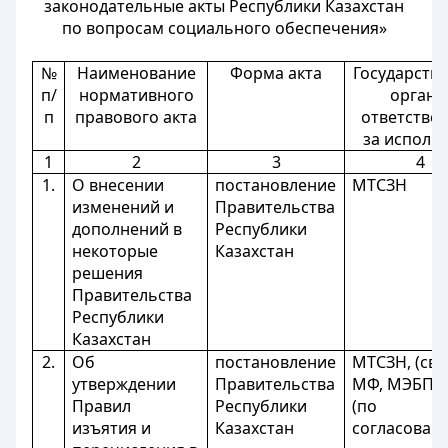
законодательные акты Республики Казахстан
по вопросам социального обеспечения»
№
Наименование
Форма акта
Государств
п/
нормативного
органы
п
правового акта
ответстве
за исполн
1
2
3
4
1.
О внесении
постановление
МТСЗН
изменений и
Правительства
дополнений в
Республики
некоторые
Казахстан
решения
Правительства
Республики
Казахстан
2.
Об
постановление
МТСЗН, (сво
утверждении
Правительства
МФ, МЭБП, 
Правил
Республики
(по
изъятия и
Казахстан
согласован