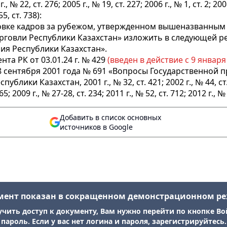
№ 22, ст. 276; 2005 г., № 19, ст. 227; 2006 г., № 1, ст. 2; 2008 
5, ст. 738):
овке кадров за рубежом, утвержденном вышеназванным 
рговли Республики Казахстан» изложить в следующей р
я Республики Казахстан».
та РК от 03.01.24 г. № 429
(введен в действие с 9 января 2
8 сентября 2001 года № 691 «Вопросы Государственной 
ки Казахстан, 2001 г., № 32, ст. 421; 2002 г., № 44, ст. 436
465; 2009 г., № 27-28, ст. 234; 2011 г., № 52, ст. 712; 2012 г., № 
Добавить в список основных
источников в Google
мент показан в сокращенном демонстрационном р
учить доступ к документу, Вам нужно перейти по кнопке Во
пароль. Если у вас нет логина и пароля, зарегистрируйтесь.