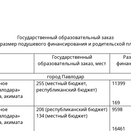
Государственный образовательный заказ
 размер подушевого финансирования и родительской пла
Государственный
Ра
образовательный заказ, мест
финан
город Павлодар
ное
255 (местный бюджет,
11399
влодара»
республиканский бюджет)
, акимата
169
ное
206 (республиканский бюджет)
9598
влодара»
134 (местный бюджет)
, акимата
16461