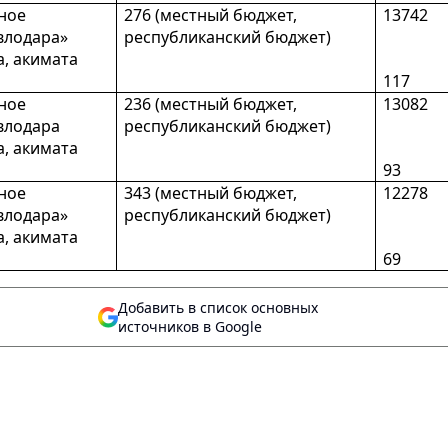
ное
276 (местный бюджет,
13742
влодара»
республиканский бюджет)
, акимата
117
ное
236 (местный бюджет,
13082
влодара
республиканский бюджет)
, акимата
93
ное
343 (местный бюджет,
12278
влодара»
республиканский бюджет)
, акимата
69
Добавить в список основных
источников в Google