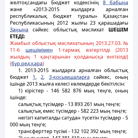
желтоқсандағы Бюджет кодексінің
8 бабына
және «2013-2015 жылдарға арналған
республикалық бюджет туралы» Қазақстан
Республикасының 2012 жылғы 23 қарашадағы
Заңына
сәйкес облыстық мәслихат
ШЕШІМ
ЕТЕДІ:
Жамбыл облыстық мәслихатының 2013.27.03. №
11-6
шешімімен
1-тармақ өзгертілді (2013
жылдың 1 қаңтарынан қолданысқа енгізілді)
(
бұр.ред.қара
)
1. 2013-2015 жылдарға арналған облыстық
бюджет
1
,
2
,
3-қосымшаларға
сәйкес, оның
ішінде 2013 жылға келесі көлемдерде бекітілсін:
1) кірістер - 146 582 876 мың теңге, оның
ішінде:
салықтық түсімдер - 13 893 261 мың теңге;
салықтық емес түсімдер - 582 223 мың теңге;
негізгі капиталды сатудан түсетін түсімдер - 5
000 мың теңге;
трансферттер түсiмі - 132 102 392 мың теңге;