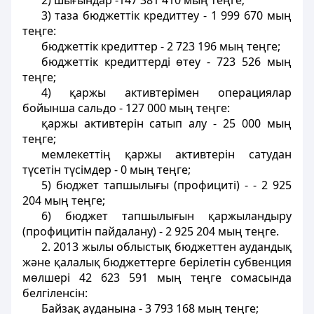
2) шығындар -147 381 410 мың теңге;
3) таза бюджеттік кредиттеу - 1 999 670 мың
теңге:
бюджеттік кредиттер - 2 723 196 мың теңге;
бюджеттік кредиттерді өтеу - 723 526 мың
теңге;
4) қаржы активтерiмен операциялар
бойынша сальдо - 127 000 мың теңге:
қаржы активтерін сатып алу - 25 000 мың
теңге;
мемлекеттiң қаржы активтерiн сатудан
түсетiн түсiмдер - 0 мың теңге;
5) бюджет тапшылығы (профициті) - - 2 925
204 мың теңге;
6) бюджет тапшылығын қаржыландыру
(профицитін пайдалану) - 2 925 204 мың теңге.
2. 2013 жылы облыстық бюджеттен аудандық
және қалалық бюджеттерге берілетін субвенция
мөлшері 42 623 591 мың теңге сомасында
белгіленсін:
Байзақ ауданына - 3 793 168 мың теңге;