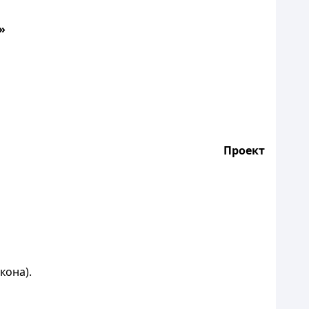
»
Проект
кона).