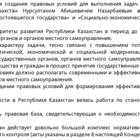
х создания правовых условий для выполнения задач 
захстан Нурсултаном Абишевичем Назарбаевым в
состоявшегося государства» и «Социально-экономиче
ритеты развития Республики Казахстан в период до
органов и органов местного самоуправления.
арактеру задачи, тесно связано с повышением пот
тической, экономической и социальной модерниза
сударственных органов, органов местного самоуправле
щества и граждан в процесс принятия государственных
ловиях должно располагать современными и эффектив
ов местного самоуправления.
оздании правовых условий для формирования эффект
ости в Республике Казахстан велась работа по стан
 правовая база, свидетельствующая о необходимос
ан действует довольно большой комплекс норматив
о контроля (акты указаны в разделе 8 настоящей Конце