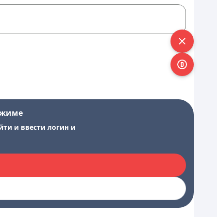
ежиме
йти и ввести логин и