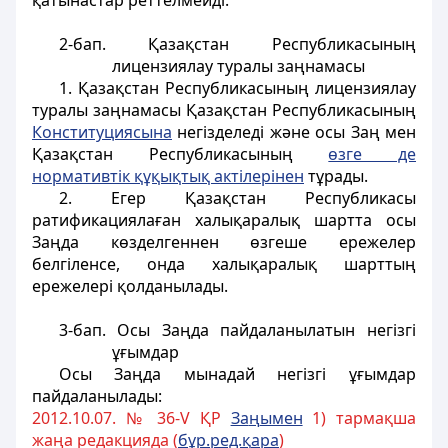
қатынастар реттелмейді.
2-бап. Қазақстан Республикасының
лицензиялау туралы заңнамасы
1. Қазақстан Республикасының лицензиялау
туралы заңнамасы Қазақстан Республикасының
Конституциясына
негізделеді және осы Заң мен
Қазақстан Республикасының
өзге де
нормативтік құқықтық актілерінен
тұрады.
2. Егер Қазақстан Республикасы
ратификациялаған халықаралық шартта осы
Заңда көзделгеннен өзгеше ережелер
белгіленсе, онда халықаралық шарттың
ережелері қолданылады.
3-бап. Осы Заңда пайдаланылатын негізгі
ұғымдар
Осы Заңда мынадай негізгі ұғымдар
пайдаланылады:
2012.10.07. № 36-V ҚР
За
ң
ымен
1) тармақша
жаңа редакцияда (
б
ұ
р.ред.
қ
ара
)