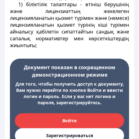
1) бiлiктiлiк талаптары - өтiнiш берушiнiң
және лицензиаттың жекелеген
лицензияланатын қызмет түрiмен және (немесе)
лицензияланатын қызмет түрiнiң кiшi түрiмен
айналысу қабiлетiн сипаттайтын сандық және
сапалық нормативтер мен көрсеткiштердiң
жиынтығы;
Документ показан в сокращенном
демонстрационном режиме
Для того, чтобы получить доступ к документу,
Вам нужно перейти по кнопке Войти и ввести
логин и пароль. Если у вас нет логина и
пароля, зарегистрируйтесь.
Войти
Зарегистрироваться