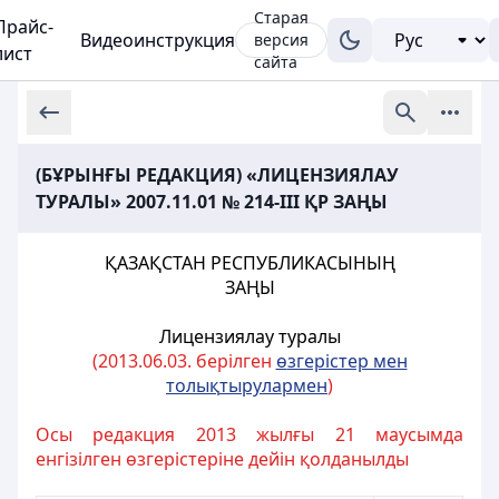
Старая
Прайс-
Видеоинструкция
версия
лист
сайта
(БҰРЫНҒЫ РЕДАКЦИЯ) «ЛИЦЕНЗИЯЛАУ
ТУРАЛЫ» 2007.11.01 № 214-III ҚР ЗАҢЫ
ҚАЗАҚСТАН РЕСПУБЛИКАСЫНЫҢ
ЗАҢЫ
Лицензиялау туралы
(2013.06.03. берілген
ө
згерістер мен
толы
қ
тырулармен
)
Осы редакция 2013 жылғы 21 маусымда
енгізілген өзгерістеріне дейін қолданылды