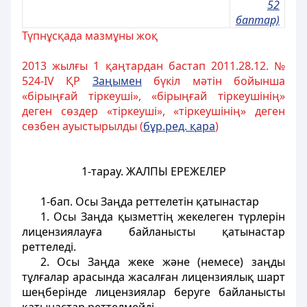
52
баптар)
Түпнұсқада мазмұны жоқ
2013 жылғы 1 қаңтардан бастап 2011.28.12. №
524-ІV ҚР
За
ң
ымен
бүкіл мәтін бойынша
«бірыңғай тіркеуші», «бірыңғай тіркеушінің»
деген сөздер «тіркеуші», «тіркеушінің» деген
сөзбен ауыстырылды (
б
ұ
р.ред.
қ
ара
)
1-тарау.
ЖАЛПЫ ЕРЕЖЕЛЕР
1-бап. Осы Заңда реттелетін қатынастар
1. Осы Заңда қызметтің жекелеген түрлерін
лицензиялауға байланысты қатынастар
реттеледі.
2. Осы Заңда жеке және (немесе) заңды
тұлғалар арасында жасалған лицензиялық шарт
шеңберінде лицензиялар беруге байланысты