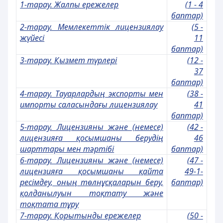
1-тарау. Жалпы ережелер
(1 - 4
баптар)
2-тарау. Мемлекеттік лицензиялау
(5 -
жүйесі
11
баптар)
3-тарау. Қызмет түрлері
(12 -
37
баптар)
4-тарау. Тауарлардың экспорты мен
(38 -
импорты саласындағы лицензиялау
41
баптар)
5-тарау. Лицензияны және (немесе)
(42 -
лицензияға қосымшаны берудің
46
шарттары мен тәртібі
баптар)
6-тарау. Лицензияны және (немесе)
(47 -
лицензияға қосымшаны қайта
49-1-
ресімдеу, оның төлнұсқаларын беру,
баптар)
қолданылуын тоқтату және
тоқтата тұру
7-тарау. Қорытынды ережелер
(50 -