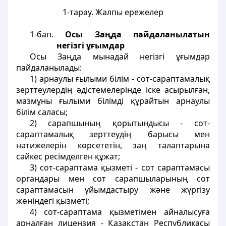
1-тарау. Жалпы ережелер
1-бап.
Осы Заңда пайдаланылатын
негізгі ұғымдар
Осы Заңда мынадай негізгі ұғымдар
пайдаланылады:
1) арнаулы ғылыми білім - сот-сараптамалық
зерттеулердің әдістемелерінде іске асырылған,
мазмұны ғылыми білімді құрайтын арнаулы
білім саласы;
2) сарапшының қорытындысы - сот-
сараптамалық зерттеудің барысы мен
нәтижелерін көрсететін, заң талаптарына
сәйкес ресімделген құжат;
3) сот-сараптама қызметі - сот сараптамасы
органдары мен сот сарапшыларының сот
сараптамасын ұйымдастыру және жүргізу
жөніндегі қызметі;
4) сот-сараптама қызметімен айналысуға
арналған лицензия - Қазақстан Республикасы