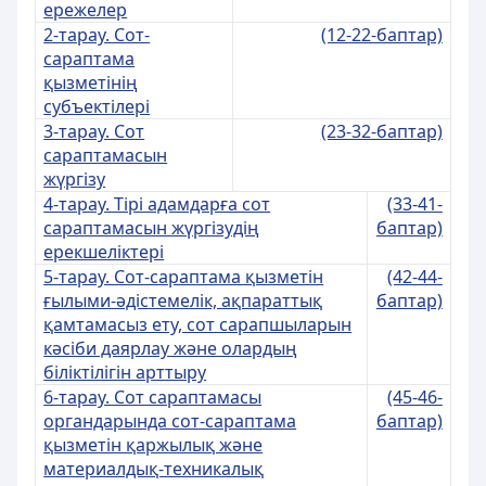
ережелер
2-тарау. Сот-
(12-22-баптар)
сараптама
қызметінің
субъектілері
3-тарау. Сот
(23-32-баптар)
сараптамасын
жүргізу
4-тарау. Тірі адамдарға сот
(33-41-
сараптамасын жүргізудің
баптар)
ерекшеліктері
5-тарау. Сот-сараптама қызметін
(42-44-
ғылыми-әдістемелік, ақпараттық
баптар)
қамтамасыз ету, сот сарапшыларын
кәсіби даярлау және олардың
біліктілігін арттыру
6-тарау. Сот сараптамасы
(45-46-
органдарында сот-сараптама
баптар)
қызметін қаржылық және
материалдық-техникалық