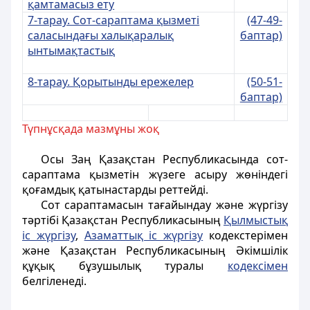
қамтамасыз ету
7-тарау. Сот-сараптама қызметі
(47-49-
саласындағы халықаралық
баптар)
ынтымақтастық
8-тарау. Қорытынды ережелер
(50-51-
баптар)
Түпнұсқада мазмұны жоқ
Осы Заң Қазақстан Республикасында сот-
сараптама қызметін жүзеге асыру жөніндегі
қоғамдық қатынастарды реттейді.
Сот сараптамасын тағайындау және жүргізу
тәртібі Қазақстан Республикасының
Қылмыстық
іс жүргізу
,
Азаматтық іс жүргізу
кодекстерімен
және Қазақстан Республикасының Әкімшілік
құқық бұзушылық туралы
кодексімен
белгіленеді.