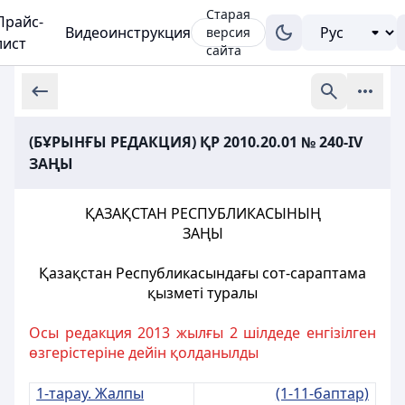
Старая
Прайс-
Видеоинструкция
версия
лист
сайта
(БҰРЫНҒЫ РЕДАКЦИЯ) ҚР 2010.20.01 № 240-IV
ЗАҢЫ
ҚАЗАҚСТАН РЕСПУБЛИКАСЫНЫҢ
ЗАҢЫ
Қазақстан Республикасындағы сот-сараптама
қызметі туралы
Осы редакция 2013 жылғы 2 шілдеде енгізілген
өзгерістеріне дейін қолданылды
1-тарау. Жалпы
(1-11-баптар)