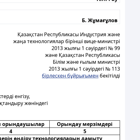
Б. Жұмағұлов
Қазақстан Республикасы Индустрия және
жаңа технологиялар бірінші вице-министрі
2013 жылғы 1 сәуірдегі № 99
және Қазақстан Республикасы
Білім және ғылым министрі
2013 жылғы 1 сәуірдегі № 113
бірлескен бұйрығымен
бекітілді
ерді енгізу,
қтандыру жөніндегі
ы орындаушылар
Орындау мерзімдері
4
5
ерін өндіру технологияларын дамыту