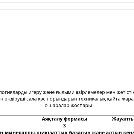
огияларды игеру және ғылыми әзірлемелер мен жетістікт
н өндіруші сала кәсіпорындарын техникалық қайта жара
іс-шаралар жоспары
Аяқталу формасы
Жауапт
3
ң минералды-шикізаттық базасын және алтын кенд