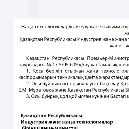
Жаңа технологияларды игеру және ғылыми әзірл
ж
Қазақстан Республикасы Индустрия және жаңа те
және ғы
Қазақстан Республикасы Премьер-Министр
наурыздағы № 17-5/05-609 қбпү хаттамалық шеш
1. Қоса беріліп отырған жаңа технология
кәсіпорындарын техникалық қайта жарақтандыр
2. Осы бұйрықтың орындалуын бақылау Қаза
Е.М. Мұратовқа және Қазақстан Республикасы Б
3. Осы бұйрық қол қойылған күнінен бастап к
Қазақстан Республикасы
Индустрия және жаңа технологиялар
бірінші вице-министрі