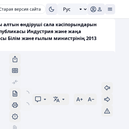
Старая версия сайта
ы алтын өндіруші сала кәсіпорындарын
спубликасы Индустрия және жаңа
асы Білім және ғылым министрінің 2013