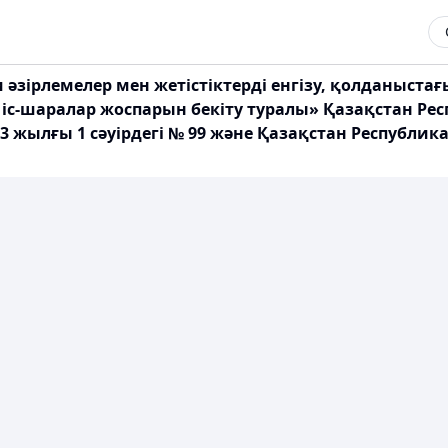
зірлемелер мен жетістіктерді енгізу, қолданыстағ
іс-шаралар жоспарын бекіту туралы» Қазақстан Ре
3 жылғы 1 сәуірдегі № 99 және Қазақстан Республик