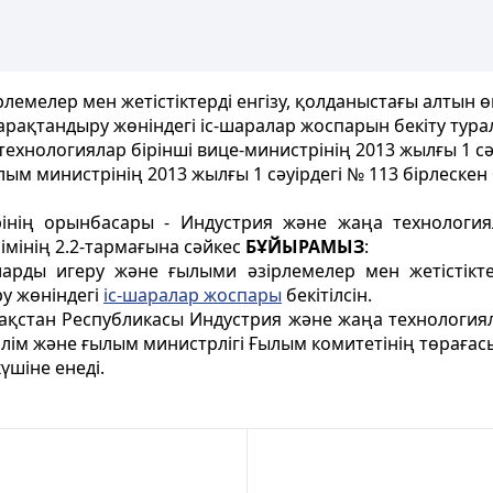
емелер мен жетістіктерді енгізу, қолданыстағы алтын 
арақтандыру жөніндегі іс-шаралар жоспарын бекіту тура
хнологиялар бірінші вице-министрінің 2013 жылғы 1 сә
лым министрінің 2013 жылғы 1 сәуірдегі № 113 бірлескен
інің орынбасары - Индустрия және жаңа технология
імінің 2.2-тармағына сәйкес
БҰЙЫРАМЫЗ
:
ларды игеру және ғылыми әзірлемелер мен жетістіктер
у жөніндегі
іс-шаралар жоспары
бекітілсін.
қстан Республикасы Индустрия және жаңа технологияла
ілім және ғылым министрлігі Ғылым комитетінің төрағас
үшіне енеді.