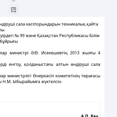
өндіруші сала кәсіпорындарын техникалық қайта
лы
уірдегі № 99 және Қазақстан Республикасы Білім
 бұйрығы
лар министрі Ә.Ө. Исекешевтің 2013 жылғы 4
ді енгізу, қолданыстағы алтын өндіруші сала
р министрлігі Өнеркәсіп комитетінің төрағасы
ы Н.М. Ыбырайымға жүктелсін.
А.П. Рау