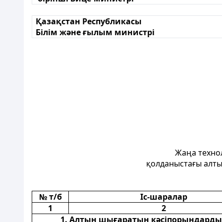
Қазақстан Республикасы
Білім және ғылым министрі
Жаңа технол
қолданыстағы алты
№ т/б
Іс-шаралар
1
2
1. Алтын шығаратын кәсіпорындарды