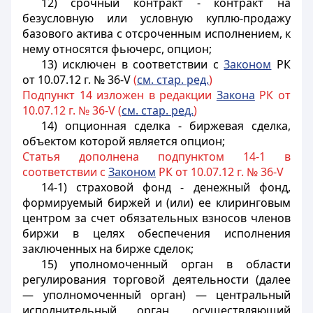
12) срочный контракт - контракт на
безусловную или условную куплю-продажу
базового актива с отсроченным исполнением, к
нему относятся фьючерс, опцион;
13) исключен в соответствии с
Законом
РК
от 10.07.12 г. № 36-V
(
см. стар. ред.
)
Подпункт 14 изложен в редакции
Закона
РК от
10.07.12 г. № 36-V (
см. стар. ред.
)
14) опционная сделка - биржевая сделка,
объектом которой является опцион;
Статья дополнена подпунктом 14-1 в
соответствии с
Законом
РК от 10.07.12 г. № 36-V
14-1) страховой фонд - денежный фонд,
формируемый биржей и (или) ее клиринговым
центром за счет обязательных взносов членов
биржи в целях обеспечения исполнения
заключенных на бирже сделок;
15) уполномоченный орган в области
регулирования торговой деятельности (далее
— уполномоченный орган) — центральный
исполнительный орган, осуществляющий