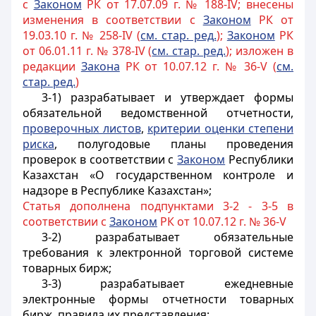
с
Законом
РК от 17.07.09 г. № 188-IV; внесены
изменения в соответствии с
Законом
РК от
19.03.10 г. № 258-IV (
см. стар. ред.
);
Законом
РК
от 06.01.11 г. № 378-IV (
см. стар. ред.
); изложен в
редакции
Закона
РК от 10.07.12 г. № 36-V (
см.
стар. ред.
)
3-1) разрабатывает и утверждает формы
обязательной ведомственной отчетности,
проверочных листов
,
критерии оценки степени
риска
, полугодовые планы проведения
проверок в соответствии с
Законом
Республики
Казахстан «О государственном контроле и
надзоре в Республике Казахстан»;
Статья дополнена подпунктами 3-2 - 3-5 в
соответствии с
Законом
РК от 10.07.12 г. № 36-V
3-2) разрабатывает обязательные
требования к электронной торговой системе
товарных бирж;
3-3) разрабатывает ежедневные
электронные формы отчетности товарных
бирж, правила их представления;