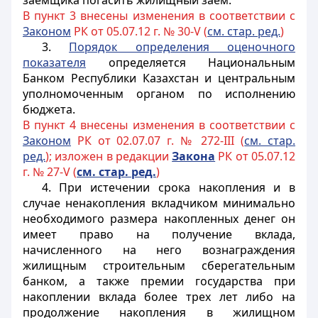
заемщика погасить жилищный заем.
В пункт 3 внесены изменения в соответствии с
Законом
РК от 05.07.12 г. № 30-V (
см. стар. ред.
)
3.
Порядок определения оценочного
показателя
определяется Национальным
Банком Республики Казахстан и центральным
уполномоченным органом по исполнению
бюджета.
В пункт 4 внесены изменения в соответствии с
Законом
РК от 02.07.07 г. № 272-III (
см. стар.
ред.
); изложен в редакции
Закона
РК от 05.07.12
г. № 27-V (
см. стар. ред.
)
4. При истечении срока накопления и в
случае ненакопления вкладчиком минимально
необходимого размера накопленных денег он
имеет право на получение вклада,
начисленного на него вознаграждения
жилищным строительным сберегательным
банком, а также премии государства при
накоплении вклада более трех лет либо на
продолжение накопления в жилищном