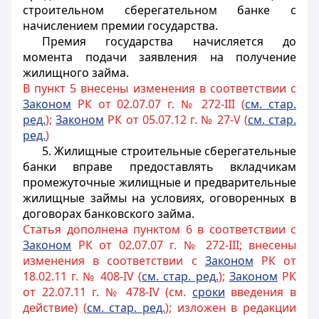
строительном сберегательном банке с
начислением премии государства.
Премия государства начисляется до
момента подачи заявления на получение
жилищного займа.
В пункт 5 внесены изменения в соответствии с
Законом
РК от 02.07.07 г. № 272-III (
см.
стар.
ред.
);
Законом
РК от 05.07.12 г. № 27-V (
см. стар.
ред.
)
5. Жилищные строительные сберегательные
банки вправе предоставлять вкладчикам
промежуточные жилищные и предварительные
жилищные займы на условиях, оговоренных в
договорах банковского займа.
Статья дополнена пунктом 6 в соответствии с
Законом
РК от 02.07.07 г. № 272-III; внесены
изменения в соответствии с
Законом
РК от
18.02.11 г. № 408-IV (
см. стар. ред.
);
Законом
РК
от 22.07.11 г. № 478-IV (см.
сроки
введения в
действие) (
см. стар. ред.
); изложен в редакции