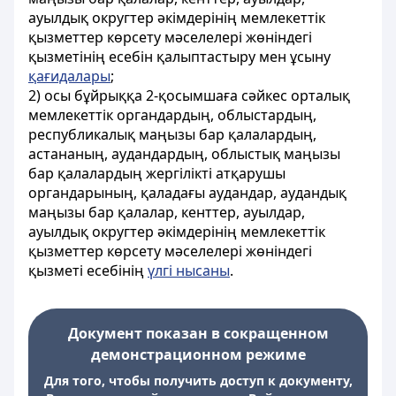
ауылдық округтер әкімдерінің мемлекеттік
қызметтер көрсету мәселелері жөніндегі
қызметінің есебін қалыптастыру мен ұсыну
қағидалары
;
2) осы бұйрыққа 2-қосымшаға сәйкес орталық
мемлекеттік органдардың, облыстардың,
республикалық маңызы бар қалалардың,
астананың, аудандардың, облыстық маңызы
бар қалалардың жергілікті атқарушы
органдарының, қаладағы аудандар, аудандық
маңызы бар қалалар, кенттер, ауылдар,
ауылдық округтер әкімдерінің мемлекеттік
қызметтер көрсету мәселелері жөніндегі
қызметі есебінің
үлгі нысаны
.
Документ показан в сокращенном
демонстрационном режиме
Для того, чтобы получить доступ к документу,