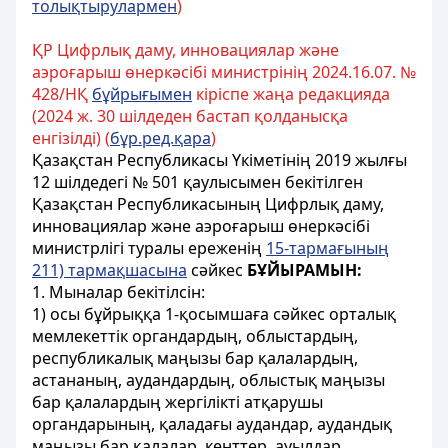
толықтырулармен
)
ҚР Цифрлық даму, инновациялар және
аэроғарыш өнеркәсібі министрінің 2024.16.07. №
428/НҚ
бұйрығымен
кіріспе жаңа редакцияда
(2024 ж. 30 шілдеден бастап қолданысқа
енгізілді) (
бұр.ред.қара
)
Қазақстан Республикасы Үкіметінің 2019 жылғы
12 шілдедегі № 501 қаулысымен бекітілген
Қазақстан Республикасының Цифрлық даму,
инновациялар және аэроғарыш өнеркәсібі
министрлігі туралы ереженің
15-тармағының
211) тармақшасына
сәйкес
БҰЙЫРАМЫН:
1. Мыналар бекітілсін:
1) осы бұйрыққа 1-қосымшаға сәйкес орталық
мемлекеттік органдардың, облыстардың,
республикалық маңызы бар қалалардың,
астананың, аудандардың, облыстық маңызы
бар қалалардың жергілікті атқарушы
органдарының, қаладағы аудандар, аудандық
маңызы бар қалалар, кенттер, ауылдар,