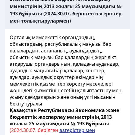
министрінің 2013 жылғы 25 маусымдағы №
193 бұйрығы (2024.30.07. берілген өзгерістер
мен толықтырулармен)
Орталық мемлекеттік органдардың,
облыстардың, республикалық маңызы бар
қалалардың, астананың, аудандардың,
облыстық маңызы бар қалалардың жергілікті
атқарушы органдарының, қаладағы аудандар,
аудандық маңызы бар қалалар, кенттер,
ауылдар, ауылдық округтер әкімдерінің
мемлекеттік қызметтер көрсету мәселелері
жөніндегі қызметінің есебін қалыптастыру мен
ұсыну қағидаларын және оның үлгі нысанын
бекіту туралы
Қазақстан Республикасы Экономика және
бюджеттік жоспарлау министрінің 2013
жылғы 25 маусымдағы № 193 бұйрығы
(2024.
30.
07. берілген
өзгерістер мен