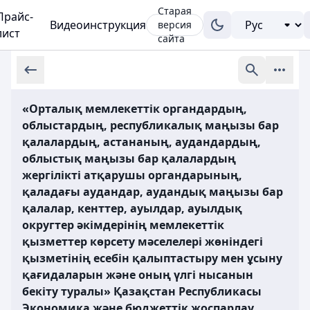
Старая
Прайс-
Видеоинструкция
версия
лист
сайта
«Орталық мемлекеттік органдардың,
облыстардың, республикалық маңызы бар
қалалардың, астананың, аудандардың,
облыстық маңызы бар қалалардың
жергілікті атқарушы органдарының,
қаладағы аудандар, аудандық маңызы бар
қалалар, кенттер, ауылдар, ауылдық
округтер әкімдерінің мемлекеттік
қызметтер көрсету мәселелері жөніндегі
қызметінің есебін қалыптастыру мен ұсыну
қағидаларын және оның үлгі нысанын
бекіту туралы» Қазақстан Республикасы
Экономика және бюджеттік жоспарлау