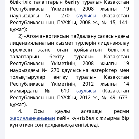
біліктілік талаптарын бекіту туралы» Қазақстан
Республикасы Үкіметінің 2008 жылғы 19
наурыздағы № 270
қаулысы
(Қазақстан
Республикасының ПҮАЖ-ы, 2008 ж., № 15, 141-
құжат);
2) «Атом энергиясын пайдалану саласындағы
лицензияланатын қызмет түрлерін лицензиялау
ережесін және оған қойылатын біліктілік
талаптарын бекіту туралы» Қазақстан
Республикасы Үкіметінің 2008 жылғы 19
наурыздағы № 270 қаулысына өзгерістер мен
толықтырулар енгізу туралы» Қазақстан
Республикасы Үкіметінің 2012 жылғы 14
мамырдағы № 610
қаулысы
(Қазақстан
Республикасының ПҮАЖ-ы, 2012 ж., № 49, 673-
құжат).
4. Осы қаулы алғашқы ресми
жарияланғанынан
кейін күнтізбелік жиырма бір
күн өткен соң қолданысқа енгізіледі.