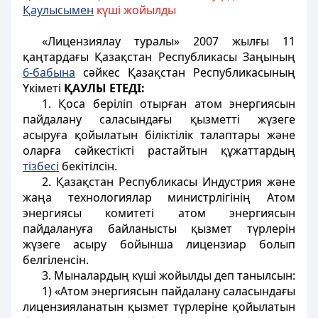
Қаулысымен
күші жойылды
«Лицензиялау туралы» 2007 жылғы 11
қаңтардағы Қазақстан Республикасы Заңының
6-бабына
сәйкес Қазақстан Республикасының
Үкіметі
ҚАУЛЫ ЕТЕДІ:
1. Қоса беріліп отырған атом энергиясын
пайдалану саласындағы қызметті жүзеге
асыруға қойылатын біліктілік талаптары және
оларға сәйкестікті растайтын құжаттардың
тізбесі
бекітілсін.
2. Қазақстан Республикасы Индустрия және
жаңа технологиялар министрлігінің Атом
энергиясы комитеті атом энергиясын
пайдалануға байланысты қызмет түрлерін
жүзеге асыру бойынша лицензиар болып
белгіленсін.
3. Мыналардың күші жойылды деп танылсын:
1) «Атом энергиясын пайдалану саласындағы
лицензияланатын қызмет түрлеріне қойылатын