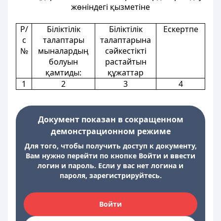
жөніндегі қызметіне
Р/
Біліктілік
Біліктілік
Ескертпе
с
талаптары
талаптарына
№
мыналардың
сәйкестікті
болуын
растайтын
қамтиды:
құжаттар
1
2
3
4
Документ показан в сокращенном
демонстрационном режиме
Для того, чтобы получить доступ к документу,
Вам нужно перейти по кнопке Войти и ввести
логин и пароль. Если у вас нет логина и
пароля, зарегистрируйтесь.
Войти