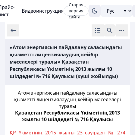
Старая
Прайс-
Видеоинструкция
версия
лист
сайта
«Атом энергиясын пайдалану саласындағы
қызметті лицензиялаудың кейбір
мәселелері туралы» Қазақстан
Республикасы Үкіметінің 2013 жылғы 10
шілдедегі № 716 Қаулысы (күші жойылды)
Атом энергиясын пайдалану саласындағы
қызметті лицензиялаудың кейбір мәселелері
туралы
Қазақстан Республикасы Үкіметінің 2013
жылғы 10 шілдедегі № 716 Қаулысы
ҚР Үкіметінің 2015 жылғы 23 сәуірдегі № 274