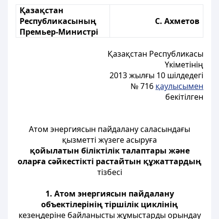
Қазақстан
Республикасының
С. Ахметов
Премьер-Министрі
Қазақстан Республикасы
Үкіметінің
2013 жылғы 10 шілдедегі
№ 716
қаулысымен
бекітілген
Атом энергиясын пайдалану саласындағы
қызметті жүзеге асыруға
қойылатын біліктілік талаптары және
оларға сәйкестікті растайтын құжаттардың
тізбесі
1. Атом энергиясын пайдалану
объектілерінің тіршілік циклінің
кезеңдеріне байланысты жұмыстарды орындау