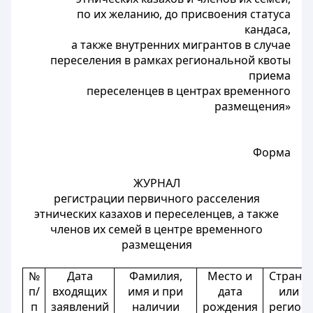
по их желанию, до присвоения статуса
кандаса,
а также внутренних мигрантов в случае
переселения в рамках региональной квоты
приема
переселенцев в центрах временного
размещения»
Форма
ЖУРНАЛ
регистрации первичного расселения
этнических казахов и переселенцев, а также
членов их семей в центре временного
размещения
№
Дата
Фамилия,
Место и
Страна
п/
входящих
имя и при
дата
или
п
заявлений
наличии
рождения
регион