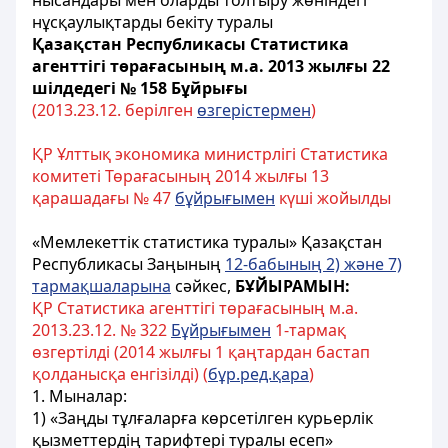
нысандары мен оларды толтыру жөніндегі
нұсқаулықтарды бекіту туралы
Қазақстан Республикасы Статистика
агенттігі төрағасының м.а. 2013 жылғы 22
шілдедегі № 158 Бұйрығы
(2013.23.12. берілген
өзгерістермен
)
ҚР Ұлттық экономика министрлігі Статистика
комитеті Төрағасының 2014 жылғы 13
қарашадағы № 47
бұйрығымен
күші жойылды
«Мемлекеттік статистика туралы» Қазақстан
Республикасы Заңының
12-бабының 2) және 7)
тармақшаларына
сәйкес,
БҰЙЫРАМЫН:
ҚР Статистика агенттігі төрағасының м.а.
2013.23.12. № 322
Бұйрығымен
1-тармақ
өзгертілді (2014 жылғы 1 қаңтардан бастап
қолданысқа енгізілді) (
бұр.ред.қара
)
1. Мыналар:
1) «Заңды тұлғаларға көрсетілген курьерлік
қызметтердің тарифтері туралы есеп»