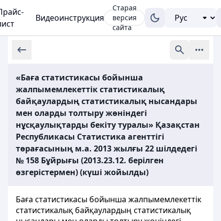
Старая
Прайс-
Видеоинструкция
версия
лист
сайта
«Баға статистикасы бойынша
жалпымемлекеттік статистикалық
байқаулардың статистикалық нысандары
мен оларды толтыру жөніндегі
нұсқаулықтарды бекіту туралы» Қазақстан
Республикасы Статистика агенттігі
төрағасының м.а. 2013 жылғы 22 шілдедегі
№ 158 Бұйрығы (2013.23.12. берілген
өзгерістермен) (күші жойылды)
Баға статистикасы бойынша жалпымемлекеттік
статистикалық байқаулардың статистикалық