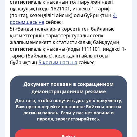
статистикалық нысанын толтыру жөніндегі
нұсқаулық (коды 1621101, индексі 1-тариф
(почта), кезеңділігі айлық) осы бұйрықтың
4-
қосымшасына
сәйкес;
5) «Заңды тұлғаларға көрсетілген байланыс
қызметтерінің тарифтері туралы есеп»
жалпымемлекеттік статистикалық байқаудың
статистикалық нысаны (коды 1111101, индексі 1-
тариф (байланыс), кезеңділігі айлық) осы
бұйрықтың
5-қосымшасына
сәйкес;
Документ показан в сокращенном
демонстрационном режиме
Для того, чтобы получить доступ к документу,
Вам нужно перейти по кнопке Войти и ввести
логин и пароль. Если у вас нет логина и
пароля, зарегистрируйтесь.
Войти