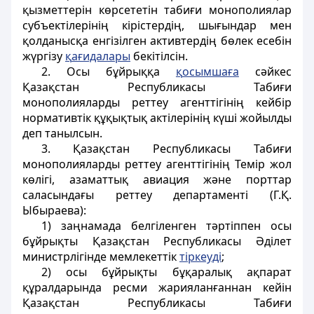
қызметтерін көрсететін табиғи монополиялар
субъектілерінің кірістердің, шығындар мен
қолданысқа енгізілген активтердің бөлек есебін
жүргізу
қ
а
ғ
идалары
бекітілсін.
2. Осы бұйрыққа
қ
осымша
ғ
а
сәйкес
Қазақстан Республикасы Табиғи
монополияларды реттеу агенттігінің кейбір
нормативтік құқықтық актілерінің күші жойылды
деп танылсын.
3. Қазақстан Республикасы Табиғи
монополияларды реттеу агенттігінің Темір жол
көлігі, азаматтық авиация және порттар
саласындағы реттеу департаменті (Г.Қ.
Ыбыраева):
1) заңнамада белгіленген тәртіппен осы
бұйрықты Қазақстан Республикасы Әділет
министрлігінде мемлекеттік
тіркеуді
;
2) осы бұйрықты бұқаралық ақпарат
құралдарында ресми жарияланғаннан кейін
Қазақстан Республикасы Табиғи