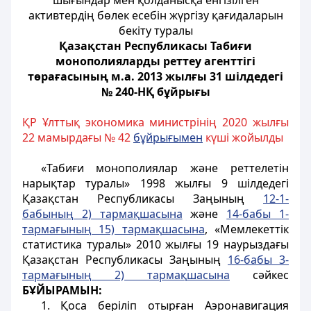
шығындар мен қолданысқа енгізілген
активтердің бөлек есебін жүргізу қағидаларын
бекіту туралы
Қазақстан Республикасы Табиғи
монополияларды реттеу агенттігі
төрағасының м.а. 2013 жылғы 31 шілдедегі
№ 240-НҚ бұйрығы
ҚР Ұлттық экономика министрінің 2020 жылғы
22 мамырдағы № 42
бұйрығымен
күші жойылды
«Табиғи монополиялар және реттелетін
нарықтар туралы» 1998 жылғы 9 шілдедегі
Қазақстан Республикасы Заңының
12-1-
бабыны
ң
2) тарма
қ
шасына
және
14-бабы 1-
тарма
ғ
ыны
ң
15) тарма
қ
шасына
, «Мемлекеттік
статистика туралы» 2010 жылғы 19 наурыздағы
Қазақстан Республикасы Заңының
16-бабы 3-
тарма
ғ
ыны
ң
2) тарма
қ
шасына
сәйкес
БҰЙЫРАМЫН:
1. Қоса беріліп отырған Аэронавигация