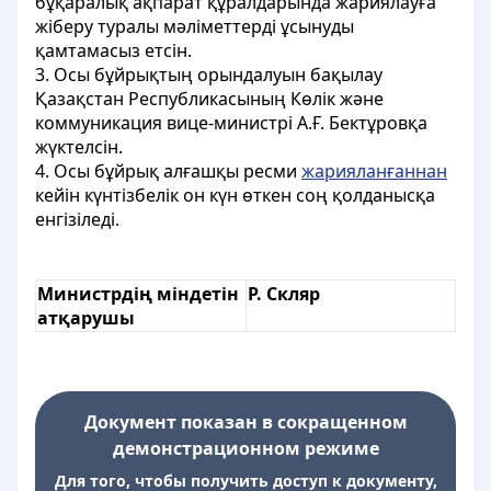
бұқаралық ақпарат құралдарында жариялауға
жіберу туралы мәліметтерді ұсынуды
қамтамасыз етсін.
3. Осы бұйрықтың орындалуын бақылау
Қазақстан Республикасының Көлік және
коммуникация вице-министрі А.Ғ. Бектұровқа
жүктелсін.
4. Осы бұйрық алғашқы ресми
жарияланғаннан
кейін күнтізбелік он күн өткен соң қолданысқа
енгізіледі.
Министрдің міндетін
Р. Скляр
атқарушы
Документ показан в сокращенном
демонстрационном режиме
Для того, чтобы получить доступ к документу,