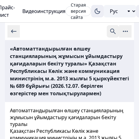
Старая
Прайс-
Видеоинструкция
версия
лист
сайта
«Автоматтандырылған өлшеу
станцияларының жұмысын ұйымдастыру
қағидаларын бекіту туралы» Қазақстан
Республикасы Көлік және коммуникация
министрінің м.а. 2013 жылғы 5 қыркүйектегі
№ 689 бұйрығы (2026.12.07. берілген
өзгерістер мен толықтырулармен)
Автоматтандырылған өлшеу станцияларының
жұмысын ұйымдастыру қағидаларын бекіту
туралы
Қазақстан Республикасы Көлік және
коммуникация министрінің м.а. 2013 жылғы 5