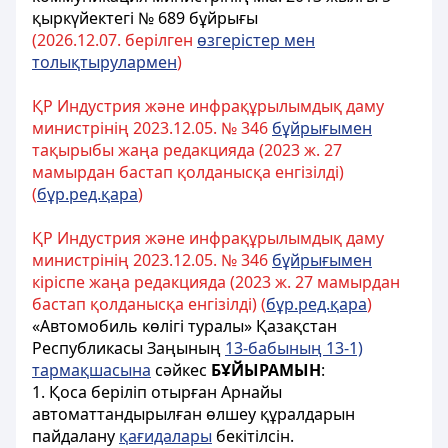
қыркүйектегі № 689 бұйрығы
(2026.
12.
07. берілген
өзгерістер мен
толықтырулармен
)
ҚР Индустрия және инфрақұрылымдық даму
министрінің 2023.12.05. № 346
бұйрығымен
тақырыбы жаңа редакцияда (2023 ж. 27
мамырдан бастап қолданысқа енгізілді)
(
бұр.ред.қара
)
ҚР Индустрия және инфрақұрылымдық даму
министрінің 2023.12.05. № 346
бұйрығымен
кіріспе жаңа редакцияда (2023 ж. 27 мамырдан
бастап қолданысқа енгізілді) (
бұр.ред.қара
)
«Автомобиль көлігі туралы» Қазақстан
Республикасы Заңының
13-бабының 13-1)
тармақшасына
сәйкес
БҰЙЫРАМЫН
:
1. Қоса беріліп отырған Арнайы
автоматтандырылған өлшеу құралдарын
пайдалану
қағидалары
бекітілсін.