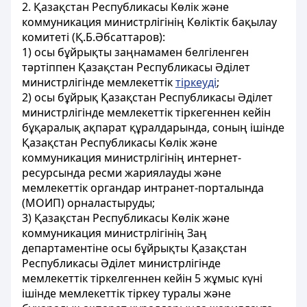
2. Қазақстан Республикасы Көлік және
коммуникация министрлігінің Көліктік бақылау
комитеті (Қ.Б.Әбсаттаров):
1) осы бұйрықты заңнамамен белгіленген
тәртіппен Қазақстан Республикасы Әділет
министрлігінде мемлекеттік
тіркеуді
;
2) осы бұйрық Қазақстан Республикасы Әділет
министрлігінде мемлекеттік тіркегеннен кейін
бұқаралық ақпарат құралдарында, соның ішінде
Қазақстан Республикасы Көлік және
коммуникация министрлігінің интернет-
ресурсында ресми жариялауды және
мемлекеттік органдар интранет-порталында
(МОИП) орналастыруды;
3) Қазақстан Республикасы Көлік және
коммуникация министрлігінің Заң
департаментіне осы бұйрықты Қазақстан
Республикасы Әділет министрлігінде
мемлекеттік тіркелгеннен кейін 5 жұмыс күні
ішінде мемлекеттік тіркеу туралы және