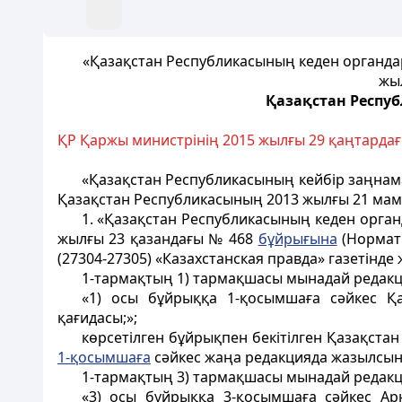
«Қазақстан Республикасының кеден органдар
жыл
Қазақстан Респу
ҚР Қаржы министрінің 2015 жылғы 29 қаңтарда
«Қазақстан Республикасының кейбір заңнама
Қазақстан Республикасының 2013 жылғы 21 ма
1. «Қазақстан Республикасының кеден орган
жылғы 23 қазандағы № 468
бұйрығына
(Нормати
(27304-27305) «Казахстанская правда» газетінде 
1-тармақтың 1) тармақшасы мынадай редак
«1) осы бұйрыққа 1-қосымшаға сәйкес Қ
қағидасы;»;
көрсетілген бұйрықпен бекітілген Қазақст
1-қосымшаға
сәйкес жаңа редакцияда жазылсын
1-тармақтың 3) тармақшасы мынадай редак
«3) осы бұйрыққа 3-қосымшаға сәйкес Арн