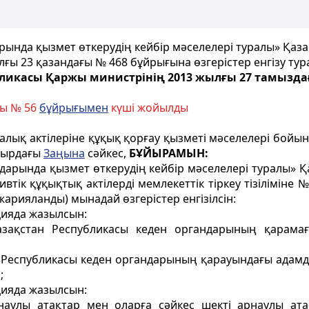
ында қызмет өткерудің кейбір мәселелері туралы» Қаз
ғы 23 қазандағы № 468 бұйрығына өзгерістер енгізу ту
бликасы Қаржы министрінің 2013 жылғы 27 тамызда
ғы № 56
бұйрығымен
күші жойылды
лық актілеріне құқық қорғау қызметі мәселелері бойын
мырдағы
Заңына
сәйкес,
БҰЙЫРАМЫН:
дарында қызмет өткерудің кейбір мәселелері туралы» 
втік құқықтық актілерді мемлекеттік тіркеу тізіліміне 
жарияланды) мынадай өзгерістер енгізілсін:
цияда жазылсын:
азақстан Республикасы кеден органдарының қарамағ
ан Республикасы кеден органдарының қарауындағы адам
;
цияда жазылсын:
аулы атақтар мен оларға сәйкес шекті арнаулы атақ