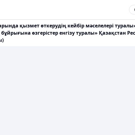
рында қызмет өткерудің кейбір мәселелері турал
 бұйрығына өзгерістер енгізу туралы» Қазақстан 
ы)