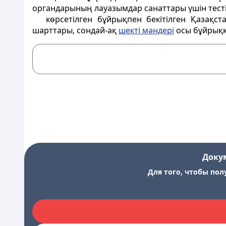
органдарының лауазымдар санаттары үшін тестіл
көрсетілген бұйрықпен бекітілген Қазақс
шарттары, сондай-ақ
шекті мәндері
осы бұйрық
Доку
Для того, чтобы пол