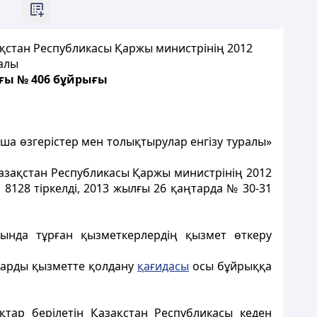
ақстан Республикасы Қаржы министрінің 2012
ралы
ғы № 406 бұйрығы
ша өзгерістер мен толықтырулар енгізу туралы»
Қазақстан Республикасы Қаржы министрінің 2012
№ 8128 тіркелді, 2013 жылғы 26 қаңтарда № 30-31
ында тұрған қызметкерлердің қызмет өткеру
дарды қызметте қолдану
қағидасы
осы бұйрыққа
тар берілетін Қазақстан Республикасы кеден