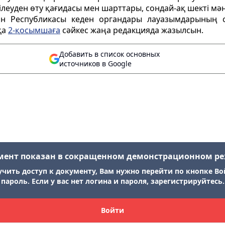
еуден өту қағидасы мен шарттары, сондай-ақ шекті мән
тан Республикасы кеден органдары лауазымдарының с
қа
2-қосымшаға
сәйкес жаңа редакцияда жазылсын.
Добавить в список основных
источников в Google
мент показан в сокращенном демонстрационном р
учить доступ к документу, Вам нужно перейти по кнопке Во
пароль. Если у вас нет логина и пароля, зарегистрируйтесь.
Войти