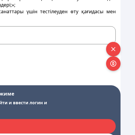
дері;»;
анаттары үшін тестілеуден өту қағидасы мен
ежиме
йти и ввести логин и