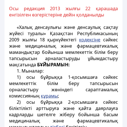
Осы редакция 2013 жылғы 22 қарашада
енгізілген өзгерістеріне дейін қолданылды
«Халық денсаулығы және денсаулық сақтау
жүйесі туралы» Қазақстан Республикасының
2009 жылғы 18 қыркүйектегі
кодексіне
сәйкес
және медициналық және фармацевтикалық
мамандықтар бойынша мемлекеттік білім беру
тапсырысын арналастыруды ұйымдастыру
мақсатында
БҰЙЫРАМЫН:
1. Мыналар:
1) осы бұйрыққа 1-қосымшаға сәйкес
мемлекеттік білім беру тапсырысын
орналастыру жөніндегі сараптамалық
комиссияның
құрамы
;
2) осы бұйрыққа 2-қосымшаға сәйкес
біліктілікті арттыруға және қайта даярлауға
кадрларды шетелге жіберу бойынша басым
медициналық және фармацевтикалық