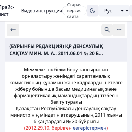
Старая
Прайс-
Видеоинструкция
версия
лист
сайта
(БҰРЫНҒЫ РЕДАКЦИЯ) ҚР ДЕНСАУЛЫҚ
САҚТАУ МИН. М. А.. 2011.06.01 № 20 Б...
Мемлекеттік білім беру тапсырысын
орналастыру жөніндегі сараптамалық
комиссияның құрамын және кадрларды шетелге
жіберу бойынша басым медициналық және
фармацевтикалық мамандықтардың тізбесін
бекіту туралы
Қазақстан Республикасы Денсаулық сақтау
министрінің міндетін атқарушының 2011 жылғы
6 қаңтардағы № 20 бұйрығы
(2012.29.10. берілген
өзгерістермен
)