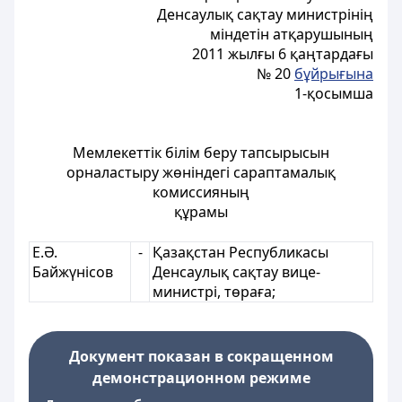
Денсаулық сақтау министрінің
міндетін атқарушының
2011 жылғы 6 қаңтардағы
№ 20
бұйрығына
1-қосымша
Мемлекеттік білім беру тапсырысын
орналастыру жөніндегі сараптамалық
комиссияның
құрамы
Е.Ә.
-
Қазақстан Республикасы
Байжүнісов
Денсаулық сақтау вице-
министрі, төраға;
Документ показан в сокращенном
демонстрационном режиме