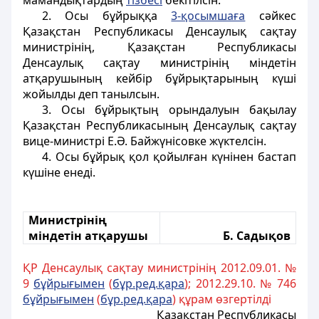
мамандықтардың
тізбесі
бекітілсін.
2. Осы бұйрыққа
3-қосымшаға
сәйкес
Қазақстан Республикасы Денсаулық сақтау
министрінің, Қазақстан Республикасы
Денсаулық сақтау министрінің міндетін
атқарушының кейбір бұйрықтарының күші
жойылды деп танылсын.
3. Осы бұйрықтың орындалуын бақылау
Қазақстан Республикасының Денсаулық сақтау
вице-министрі Е.Ә. Байжүнісовке жүктелсін.
4. Осы бұйрық қол қойылған күнінен бастап
күшіне енеді.
Министрінің
міндетін атқарушы
Б. Садықов
ҚР Денсаулық сақтау министрінің 2012.09.01. №
9
бұйрығымен
(
бұр.ред.қара
); 2012.29.10. № 746
бұйрығымен
(
бұр.ред.қара
) құрам өзгертілді
Қазақстан Республикасы