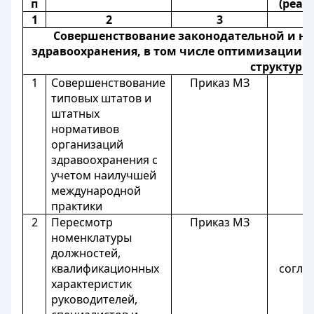
п
(реал
1
2
3
Совершенствование законодательной и но
здравоохранения, в том числе оптимизации 
структуры
1
Совершенствование
Приказ МЗ
типовых штатов и
штатных
нормативов
организаций
здравоохранения с
учетом наилучшей
международной
практики
2
Пересмотр
Приказ МЗ
МЗ
номенклатуры
должностей,
квалификационных
согла
характеристик
руководителей,