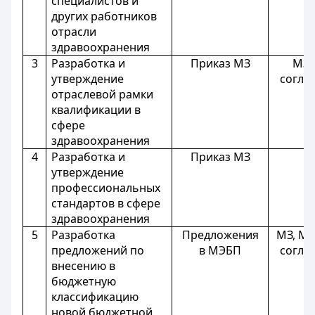
специалистов и
других работников
отрасли
здравоохранения
3
Разработка и
Приказ МЗ
МЗ,
утверждение
согла
отраслевой рамки
квалификации в
сфере
здравоохранения
4
Разработка и
Приказ МЗ
утверждение
профессиональных
стандартов в сфере
здравоохранения
5
Разработка
Предложения
МЗ, МИ
предложений по
в МЭБП
согла
внесению в
бюджетную
классификацию
новой бюджетной