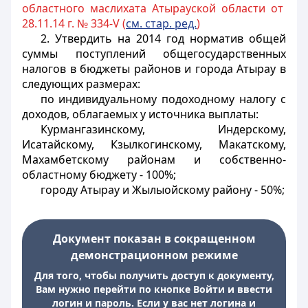
областного маслихата Атырауской области от
28.11.14 г. № 334-V (
см. стар. ред.
)
2. Утвердить на 2014 год норматив общей
суммы поступлений общегосударственных
налогов в бюджеты районов и города Атырау в
следующих размерах:
по индивидуальному подоходному налогу с
доходов, облагаемых у источника выплаты:
Курмангазинскому, Индерскому,
Исатайскому, Кзылкогинскому, Макатскому,
Махамбетскому районам и собственно-
областному бюджету - 100%;
городу Атырау и Жылыойскому району - 50%;
Документ показан в сокращенном
демонстрационном режиме
Для того, чтобы получить доступ к документу,
Вам нужно перейти по кнопке Войти и ввести
логин и пароль. Если у вас нет логина и