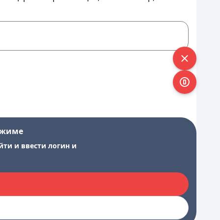
ежиме
йти и ввести логин и