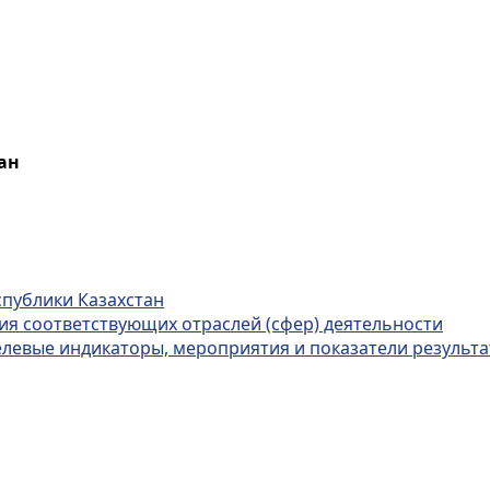
ан
спублики Казахстан
тия соответствующих отраслей (сфер) деятельности
целевые индикаторы, мероприятия и показатели результ