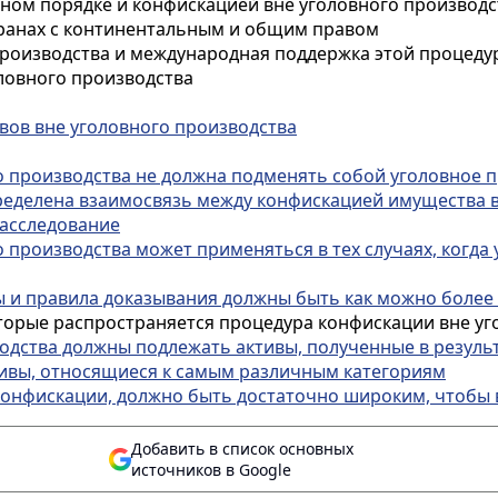
вном порядке и конфискацией вне уголовного производс
транах с континентальным и общим правом
производства и международная поддержка этой процеду
ловного производства
вов вне уголовного производства
о производства не должна подменять собой уголовное 
ределена взаимосвязь между конфискацией имущества 
расследование
 производства может применяться в тех случаях, когд
и правила доказывания должны быть как можно более
торые распространяется процедура конфискации вне уг
одства должны подлежать активы, полученные в резуль
ивы, относящиеся к самым различным категориям
конфискации, должно быть достаточно широким, чтобы
Добавить в список основных
источников в Google