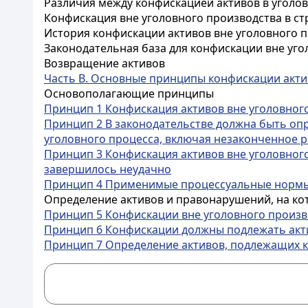
Различия между конфискацией активов в уголо
Конфискация вне уголовного производства в с
История конфискации активов вне уголовного 
Законодательная база для конфискации вне уго
Возвращение активов
Часть B. Основные принципы конфискации акти
Основополагающие принципы
Принцип 1 Конфискация активов вне уголовног
Принцип 2 В законодательстве должна быть оп
уголовного процесса, включая незаконченное 
Принцип 3 Конфискация активов вне уголовного
завершилось неудачно
Принцип 4 Применимые процессуальные нормы 
Определение активов и правонарушений, на ко
Принцип 5 Конфискации вне уголовного произв
Принцип 6 Конфискации должны подлежать акт
Принцип 7 Определение активов, подлежащих 