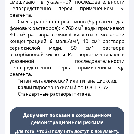
смешивают в указанной последовательности
непосредственно перед применением S-
реагента.
Смесь растворов реактивов (S
-реагент для
ф
3
фоновых растворов): к 760 см
воды приливают
3
80 см
раствора соляной кислоты с молярной
3
3
концентрацией 6 моль/дм
, 10 см
раствора
3
сернокислой меди, 50 см
раствора
аскорбиновой кислоты. Растворы смешивают в
указанной последовательности
непосредственно перед применением
S
-
ф
реагента.
Титан металлический или титана диоксид.
Калий пиросернокислый по
ГОСТ 7172.
Стандартные растворы титана.
Документ показан в сокращенном
демонстрационном режиме
Для того, чтобы получить доступ к документу,