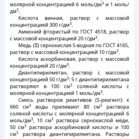
3
молярной концентрацией 6 моль/дм
и 1 моль/
3
дм
.
Кислота винная, раствор с массовой
3
концентрацией 300 г/дм
.
Аммоний фтористый по
ГОСТ 4518, раствор
3
с массовой концентрацией 20 г/дм
.
Медь (II) сернокислая 5-водная по
ГОСТ 4165,
3
раствор с массовой концентрацией 10 г/дм
.
Кислота аскорбиновая, раствор с массовой
3
концентрацией 20 г/дм
.
Диантипирилметан, раствор с массовой
3
концентрацией 50 г/дм
: 5 г диантипирилметана
3
растворяют в 100 см
соляной кислоты с
3
молярной концентрацией 1 моль/дм
.
Смесь растворов реактивов (S-реагент): к
3
3
660 см
воды приливают 80 см
раствора
соляной кислоты с молярной концентрацией 6
3
3
моль/дм
, 10 см
раствора сернокислой меди,
3
50 см
раствора аскорбиновой кислоты и 100
3
см
раствора диантипирилметана. Растворы