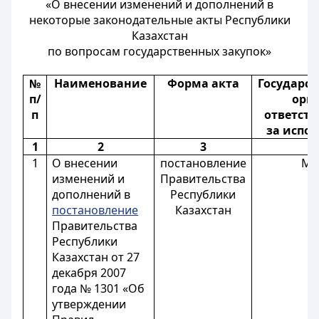
«О внесении изменений и дополнений в
некоторые законодательные акты Республики
Казахстан
по вопросам государственных закупок»
№
Наименование
Форма акта
Государс
п/
орга
п
ответст
за испо
1
2
3
4
1
О внесении
постановление
М
изменений и
Правительства
дополнений в
Республики
постановление
Казахстан
Правительства
Республики
Казахстан от 27
декабря 2007
года № 1301 «Об
утверждении