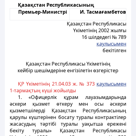
Қазақстан Республикасының
Премьер-Министрі
И. Тасмағамбетов
Қазақстан Республикасы
Үкіметінің 2002 жылғы
16 шілдедегі № 789
қаулысымен
бекітілген
Қазақстан Республикасы Yкіметінiң
кейбір шешiмдерiне енгізілетiн өзгерістер
ҚР Үкіметінің 21.04.03 ж. № 373
қаулысымен
1-тармақтың күшi жойылды
1. «Офицерлiк құрам лауазымдарында
әскери қызмет өткеру мен осы әскери
қызметшiлердi Қазақстан Республикасының
қарулы күштерiнен босату туралы контрактiлер
жасасудың тәртібі туралы уақытша ереженi
бекіту туралы» Қазақстан Республикасы