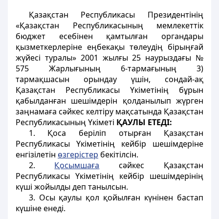
Қазақстан Республикасы Президентінің
«Қазақстан Республикасының мемлекеттік
бюджет есебiнен қамтылған органдары
қызметкерлерiне еңбекақы төлеудiң бiрыңғай
жүйесi туралы» 2001 жылғы 25 наурыздағы №
575 Жарлығының 6-тармағының 3)
тармақшасын орындау үшiн, сондай-ақ
Қазақстан Республикасы Үкіметінiң бұрын
қабылданған шешiмдерiн қолданылып жүрген
заңнамаға сәйкес келтiру мақсатында Қазақстан
Республикасының Үкіметі
ҚАУЛЫ ЕТЕДІ:
1. Қоса беріліп отырған Қазақстан
Республикасы Үкіметінiң кейбір шешiмдерiне
енгiзiлетiн
өзгерістер
бекітілсiн.
2.
Қосымшаға
сәйкес Қазақстан
Республикасы Үкіметінiң кейбір шешiмдерiнiң
күшi жойылды деп танылсын.
3. Осы қаулы қол қойылған күнiнен бастап
күшiне енедi.