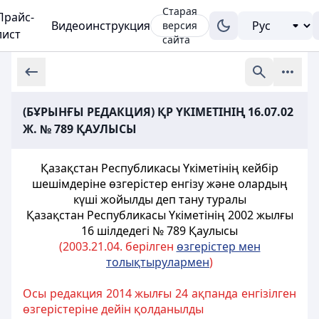
Старая
Прайс-
Видеоинструкция
версия
лист
сайта
(БҰРЫНҒЫ РЕДАКЦИЯ) ҚР ҮКІМЕТІНІҢ 16.07.02
Ж. № 789 ҚАУЛЫСЫ
Қазақстан Республикасы Үкіметінiң кейбір
шешiмдерiне өзгерістер енгізу және олардың
күшi жойылды деп тану туралы
Қазақстан Республикасы Үкіметінің 2002 жылғы
16 шілдедегі № 789 Қаулысы
(2003.21.04. берілген
өзгерістер мен
толықтырулармен
)
Осы редакция 2014 жылғы 24 ақпанда енгізілген
өзгерістеріне дейін қолданылды