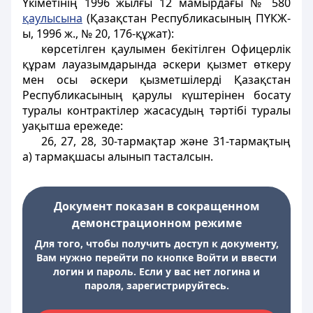
Үкіметінiң 1996 жылғы 12 мамырдағы № 580
қаулысына
(Қазақстан Республикасының ПҮКЖ-
ы, 1996 ж., № 20, 176-құжат):
көрсетiлген қаулымен бекітілген Офицерлiк
құрам лауазымдарында әскери қызмет өткеру
мен осы әскери қызметшiлердi Қазақстан
Республикасының қарулы күштерiнен босату
туралы контрактiлер жасасудың тәртібі туралы
уақытша ережеде:
26, 27, 28, 30-тармақтар және 31-тармақтың
а) тармақшасы алынып тасталсын.
Документ показан в сокращенном
демонстрационном режиме
Для того, чтобы получить доступ к документу,
Вам нужно перейти по кнопке Войти и ввести
логин и пароль. Если у вас нет логина и
пароля, зарегистрируйтесь.