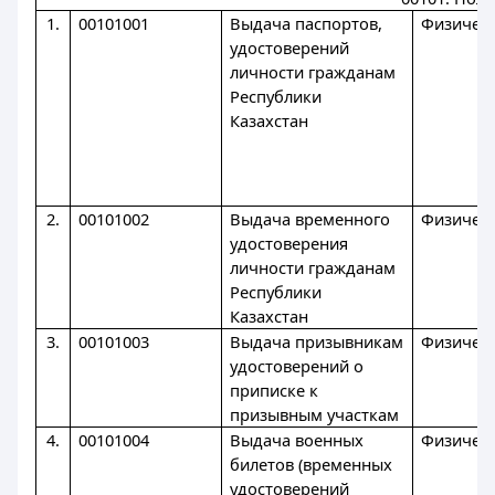
1.
00101001
Выдача паспортов,
Физическ
удостоверений
личности гражданам
Республики
Казахстан
2.
00101002
Выдача временного
Физическ
удостоверения
личности гражданам
Республики
Казахстан
3.
00101003
Выдача призывникам
Физическ
удостоверений о
приписке к
призывным участкам
4.
00101004
Выдача военных
Физическ
билетов (временных
удостоверений