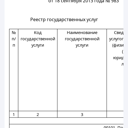
от 18 сентября 2013 года № 983
Реестр государственных услуг
№
Код
Наименование
Сведе
п/
государственной
государственной
услугопо
п
услуги
услуги
(физиче
(ил
юриди
лиц
1
2
3
4
00101. Пол