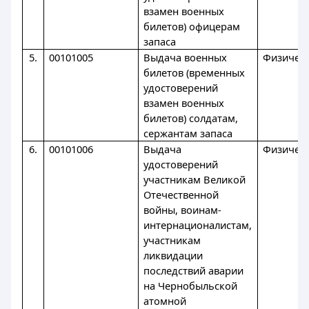
взамен военных
билетов) офицерам
запаса
5.
00101005
Выдача военных
Физическ
билетов (временных
удостоверений
взамен военных
билетов) солдатам,
сержантам запаса
6.
00101006
Выдача
Физическ
удостоверений
участникам Великой
Отечественной
войны, воинам-
интернационалистам,
участникам
ликвидации
последствий аварии
на Чернобыльской
атомной