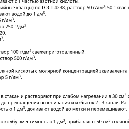
шивают с 1 частью азотной кислоты.
3
ые квасцы) по ГОСТ 4238, раствор 50 г/дм
: 50 г ква
3
вают водой до 1 дм
.
3
5 г/дм
.
3
р 250 г/дм
.
20.
3
м
.
5
створ 100 г/дм
свежеприготовленный.
3
створ 500 г/дм
.
.
оляной кислоты с молярной концентрацией эквивалента 
3
р 5 г/дм
.
3
в стакан и растворяют при слабом нагревании в 30 см
с
до прекращения вспенивания и избыток 2 - 3 капли. Рас
3
остью 1 дм
, доливают водой до метки и перемешивают.
3
3
ю колбу вместимостью 1 дм
, прибавляют 50 см
соляной