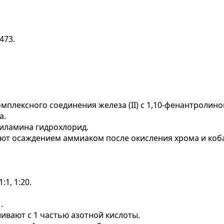
473.
лексного соединения железа (II) с 1,10-фенантролином 
а.
иламина гидрохлорид.
еляют осаждением аммиаком после окисления хрома и к
1, 1:20.
.
шивают с 1 частью азотной кислоты.