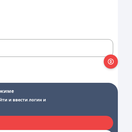
ежиме
йти и ввести логин и