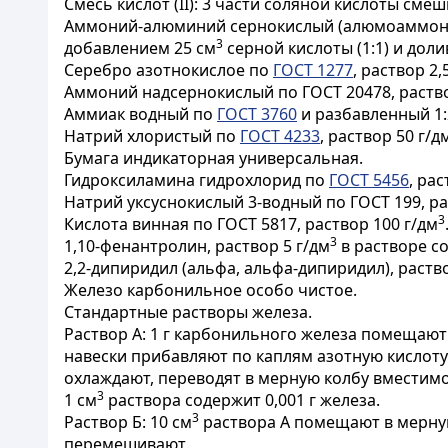
Смесь кислот (II): 3 части соляной кислоты сме
Аммоний-алюминий сернокислый (алюмоаммонийн
3
добавлением 25 см
серной кислоты (1:1) и доли
Серебро азотнокислое по
ГОСТ 1277
, раствор 2,
Аммоний надсернокислый по ГОСТ 20478, раство
Аммиак водный по
ГОСТ 3760
и разбавленный 1:
Натрий хлористый по
ГОСТ 4233
, раствор 50 г/д
Бумага индикаторная универсальная.
Гидроксиламина гидрохлорид по
ГОСТ 5456
, ра
Натрий уксуснокислый 3-водный по ГОСТ 199, ра
3
Кислота винная по ГОСТ 5817, раствор 100 г/дм
3
1,10-фенантролин, раствор 5 г/дм
в растворе с
2,2-дипиридил (альфа, альфа-дипиридил), раство
Железо карбонильное особо чистое.
Стандартные растворы железа.
Раствор А: 1 г карбонильного железа помещают 
навески прибавляют по каплям азотную кислоту 
охлаждают, переводят в мерную колбу вместим
3
1 см
раствора содержит 0,001 г железа.
3
Раствор Б: 10 см
раствора А помещают в мерну
перемешивают.