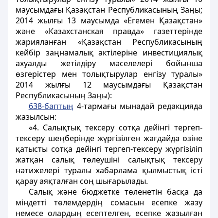
маусымдағы Қазақстан Республикасының Заңы;
2014 жылғы 13 маусымда «Егемен Қазақстан»
және «Казахстанская правда» газеттерінде
жарияланған «Қазақстан Республикасының
кейбір заңнамалық актілеріне инвестициялық
ахуалды жетілдіру мәселелері бойынша
өзгерістер мен толықтырулар енгізу туралы»
2014 жылғы 12 маусымдағы Қазақстан
Республикасының Заңы):
638-баптың
4-тармағы мынадай редакцияда
жазылсын:
«4. Салықтық тексеру сотқа дейінгі тергеп-
тексеру шеңберінде жүргізілген жағдайда өзіне
қатысты сотқа дейінгі тергеп-тексеру жүргізіліп
жатқан салық төлеушіні салықтық тексеру
нәтижелері туралы хабарлама қылмыстық істі
қарау аяқталған соң шығарылады.
Салық және бюджетке төленетін басқа да
міндетті төлемдердің сомасын есепке жазу
немесе олардың есептелген, есепке жазылған