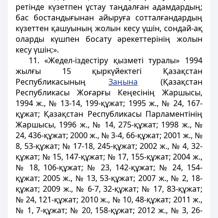
ретінде күзетпен ұстау таңдалған адамдардың;
бас бостандығынан айыруға сотталғандардың
күзеттен қашуының жолын кесу үшiн, сондай-ақ
оларды күшпен босату әрекеттерiнің жолын
кесу үшiн;».
11. «Жедел-iздестiру қызметi туралы» 1994
жылғы 15 қыркүйектегі Қазақстан
Республикасының
Заңына
(Қазақстан
Республикасы Жоғарғы Кеңесінің Жаршысы,
1994 ж., № 13-14, 199-құжат; 1995 ж., № 24, 167-
құжат; Қазақстан Республикасы Парламентінің
Жаршысы, 1996 ж., № 14, 275-құжат; 1998 ж., №
24, 436-құжат; 2000 ж., № 3-4, 66-құжат; 2001 ж., №
8, 53-құжат; № 17-18, 245-құжат; 2002 ж., № 4, 32-
құжат; № 15, 147-құжат; № 17, 155-құжат; 2004 ж.,
№ 18, 106-құжат; № 23, 142-құжат; № 24, 154-
құжат; 2005 ж., № 13, 53-құжат; 2007 ж., № 2, 18-
құжат; 2009 ж., № 6-7, 32-құжат; № 17, 83-құжат;
№ 24, 121-құжат; 2010 ж., № 10, 48-құжат; 2011 ж.,
№ 1, 7-құжат; № 20, 158-құжат; 2012 ж., № 3, 26-