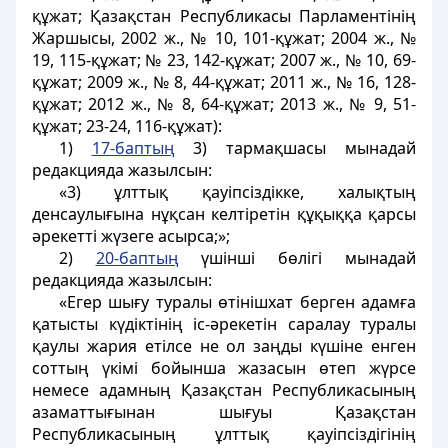
құжат; Қазақстан Республикасы Парламентінің
Жаршысы, 2002 ж., № 10, 101-құжат; 2004 ж., №
19, 115-құжат; № 23, 142-құжат; 2007 ж., № 10, 69-
құжат; 2009 ж., № 8, 44-құжат; 2011 ж., № 16, 128-
құжат; 2012 ж., № 8, 64-құжат; 2013 ж., № 9, 51-
құжат; 23-24, 116-құжат):
1)
17-баптың
3) тармақшасы мынадай
редакцияда жазылсын:
«3) ұлттық қауiпсiздiкке, халықтың
денсаулығына нұқсан келтiретiн құқыққа қарсы
әрекетті жүзеге асырса;»;
2)
20-баптың
үшінші бөлігі мынадай
редакцияда жазылсын:
«Егер шығу туралы өтінішхат берген адамға
қатысты күдіктінің іс-әрекетін саралау туралы
қаулы жария етілсе не ол заңды күшіне енген
соттың үкімі бойынша жазасын өтеп жүрсе
немесе адамның Қазақстан Республикасының
азаматтығынан шығуы Қазақстан
Республикасының ұлттық қауіпсіздігінің