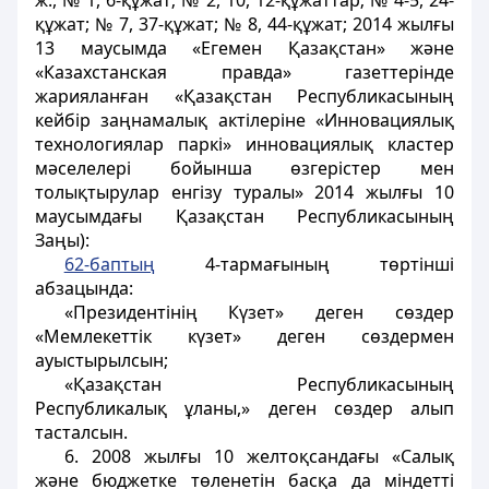
ж., № 1, 6-құжат; № 2, 10, 12-құжаттар; № 4-5, 24-
құжат; № 7, 37-құжат; № 8, 44-құжат; 2014 жылғы
13 маусымда «Егемен Қазақстан» және
«Казахстанская правда» газеттерінде
жарияланған «Қазақстан Республикасының
кейбір заңнамалық актілеріне «Инновациялық
технологиялар паркі» инновациялық кластер
мәселелері бойынша өзгерістер мен
толықтырулар енгізу туралы» 2014 жылғы 10
маусымдағы Қазақстан Республикасының
Заңы):
62-баптың
4-тармағының төртінші
абзацында:
«Президентінің Күзет» деген сөздер
«Мемлекеттік күзет» деген сөздермен
ауыстырылсын;
«Қазақстан Республикасының
Республикалық ұланы,» деген сөздер алып
тасталсын.
6. 2008 жылғы 10 желтоқсандағы «Салық
және бюджетке төленетін басқа да міндетті