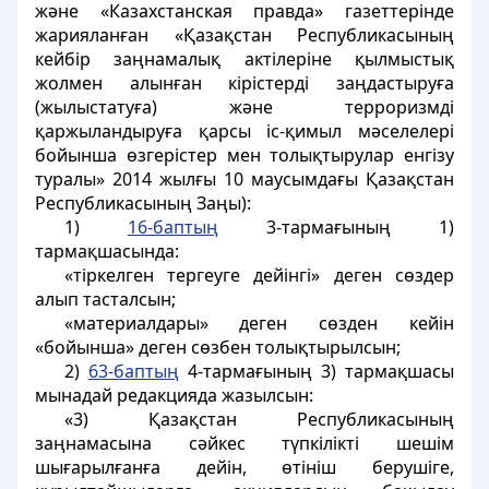
және «Казахстанская правда» газеттерінде
жарияланған «Қазақстан Республикасының
кейбір заңнамалық актілеріне қылмыстық
жолмен алынған кірістерді заңдастыруға
(жылыстатуға) және терроризмді
қаржыландыруға қарсы іс-қимыл мәселелері
бойынша өзгерістер мен толықтырулар енгізу
туралы» 2014 жылғы 10 маусымдағы Қазақстан
Республикасының Заңы):
1)
16-баптың
3-тармағының 1)
тармақшасында:
«тіркелген тергеуге дейінгі» деген сөздер
алып тасталсын;
«материалдары» деген сөзден кейін
«бойынша» деген сөзбен толықтырылсын;
2)
63-баптың
4-тармағының 3) тармақшасы
мынадай редакцияда жазылсын:
«3) Қазақстан Республикасының
заңнамасына сәйкес түпкілікті шешім
шығарылғанға дейін, өтініш берушіге,