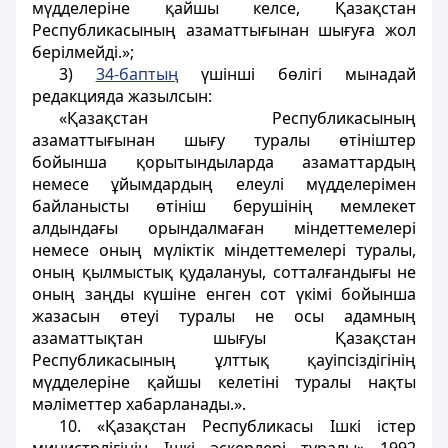
мүдделеріне қайшы келсе, Қазақстан
Республикасының азаматтығынан шығуға жол
берілмейді.»;
3)
34-баптың
үшінші бөлігі мынадай
редакцияда жазылсын:
«Қазақстан Республикасының
азаматтығынан шығу туралы өтініштер
бойынша қорытындыларда азаматтардың
немесе ұйымдардың елеулі мүдделерімен
байланысты өтініш берушінің мемлекет
алдындағы орындалмаған міндеттемелері
немесе оның мүліктік міндеттемелері туралы,
оның қылмыстық қудалануы, сотталғандығы не
оның заңды күшіне енген сот үкімі бойынша
жазасын өтеуі туралы не осы адамның
азаматтықтан шығуы Қазақстан
Республикасының ұлттық қауіпсіздігінің
мүдделеріне қайшы келетіні туралы нақты
мәліметтер хабарланады.».
10. «Қазақстан Республикасы Iшкi iстер