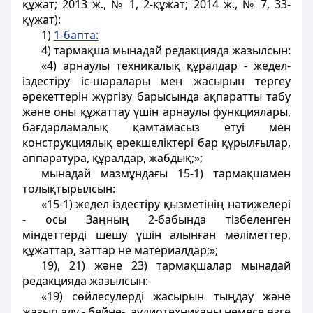
құжат; 2013 ж., № 1, 2-құжат; 2014 ж., № 7, 33-
құжат):
1)
1-бапта:
4) тармақша мынадай редакцияда жазылсын:
«4) арнаулы техникалық құралдар - жедел-
іздестіру іс-шаралары мен жасырын тергеу
әрекеттерін жүргізу барысында ақпаратты табу
және оны құжаттау үшін арнаулы функциялары,
бағдарламалық қамтамасыз етуі мен
конструкциялық ерекшеліктері бар құрылғылар,
аппаратура, құралдар, жабдық;»;
мынадай мазмұндағы 15-1) тармақшамен
толықтырылсын:
«15-1) жедел-іздестіру қызметінің нәтижелері
- осы Заңның 2-бабында тізбеленген
міндеттерді шешу үшін алынған мәліметтер,
құжаттар, заттар не материалдар;»;
19), 21) және 23) тармақшалар мынадай
редакцияда жазылсын:
«19) сөйлесулерді жасырын тыңдау және
жазып алу - бейне-, аудиотехниканы немесе өзге