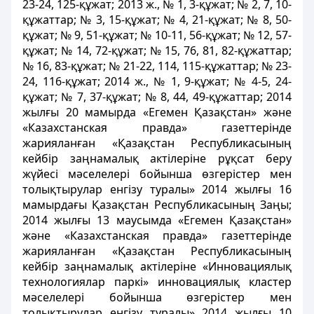
23-24, 125-құжат; 2013 ж., № 1, 3-құжат; № 2, 7, 10-
құжаттар; № 3, 15-құжат; № 4, 21-құжат; № 8, 50-
құжат; № 9, 51-құжат; № 10-11, 56-құжат; № 12, 57-
құжат; № 14, 72-құжат; № 15, 76, 81, 82-құжаттар;
№ 16, 83-құжат; № 21-22, 114, 115-құжаттар; № 23-
24, 116-құжат; 2014 ж., № 1, 9-құжат; № 4-5, 24-
құжат; № 7, 37-құжат; № 8, 44, 49-құжаттар; 2014
жылғы 20 мамырда «Егемен Қазақстан» және
«Казахстанская правда» газеттерінде
жарияланған «Қазақстан Республикасының
кейбір заңнамалық актілеріне рұқсат беру
жүйесі мәселелері бойынша өзгерістер мен
толықтырулар енгізу туралы» 2014 жылғы 16
мамырдағы Қазақстан Республикасының Заңы;
2014 жылғы 13 маусымда «Егемен Қазақстан»
және «Казахстанская правда» газеттерінде
жарияланған «Қазақстан Республикасының
кейбір заңнамалық актілеріне «Инновациялық
технологиялар паркі» инновациялық кластер
мәселелері бойынша өзгерістер мен
толықтырулар енгізу туралы» 2014 жылғы 10