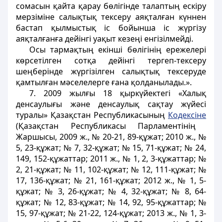
сомасын қайта қарау бөлігінде талаптың ескіру
мерзіміне салықтық тексеру аяқталған күннен
бастап қылмыстық іс бойынша іс жүргізу
аяқталғанға дейінгі уақыт кезеңі енгізілмейді.
Осы тармақтың екінші бөлігінің ережелері
көрсетілген сотқа дейінгі тергеп-тексеру
шеңберінде жүргізілген салықтық тексеруде
қамтылған мәселелерге ғана қолданылады.».
7. 2009 жылғы 18 қыркүйектегі «Халық
денсаулығы және денсаулық сақтау жүйесі
туралы» Қазақстан Республикасының
Кодексіне
(Қазақстан Республикасы Парламентінің
Жаршысы, 2009 ж., № 20-21, 89-құжат; 2010 ж., №
5, 23-құжат; № 7, 32-құжат; № 15, 71-құжат; № 24,
149, 152-құжаттар; 2011 ж., № 1, 2, 3-құжаттар; №
2, 21-құжат; № 11, 102-құжат; № 12, 111-құжат; №
17, 136-құжат; № 21, 161-құжат; 2012 ж., № 1, 5-
құжат; № 3, 26-құжат; № 4, 32-құжат; № 8, 64-
құжат; № 12, 83-құжат; № 14, 92, 95-құжаттар; №
15, 97-құжат; № 21-22, 124-құжат; 2013 ж., № 1, 3-