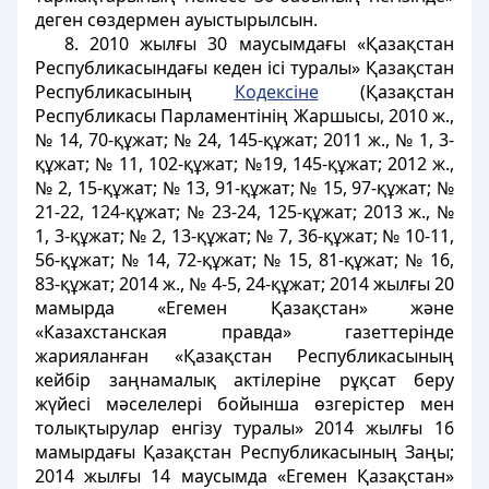
деген сөздермен ауыстырылсын.
8. 2010 жылғы 30 маусымдағы «Қазақстан
Республикасындағы кеден ісі туралы» Қазақстан
Республикасының
Кодексіне
(Қазақстан
Республикасы Парламентінің Жаршысы, 2010 ж.,
№ 14, 70-құжат; № 24, 145-құжат; 2011 ж., № 1, 3-
құжат; № 11, 102-құжат; №19, 145-құжат; 2012 ж.,
№ 2, 15-құжат; № 13, 91-құжат; № 15, 97-құжат; №
21-22, 124-құжат; № 23-24, 125-құжат; 2013 ж., №
1, 3-құжат; № 2, 13-құжат; № 7, 36-құжат; № 10-11,
56-құжат; № 14, 72-құжат; № 15, 81-құжат; № 16,
83-құжат; 2014 ж., № 4-5, 24-құжат; 2014 жылғы 20
мамырда «Егемен Қазақстан» және
«Казахстанская правда» газеттерінде
жарияланған «Қазақстан Республикасының
кейбір заңнамалық актілеріне рұқсат беру
жүйесі мәселелері бойынша өзгерістер мен
толықтырулар енгізу туралы» 2014 жылғы 16
мамырдағы Қазақстан Республикасының Заңы;
2014 жылғы 14 маусымда «Егемен Қазақстан»