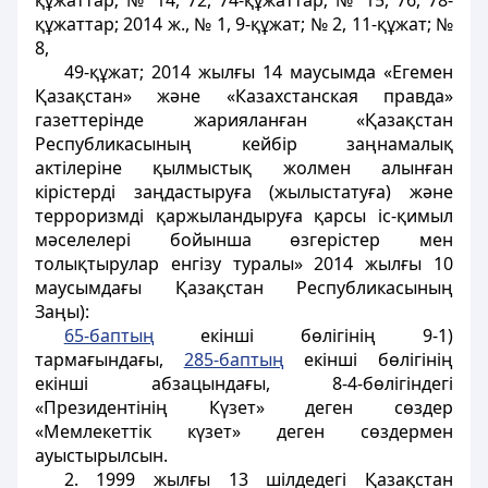
құжаттар; № 14, 72, 74-құжаттар; № 15, 76, 78-
құжаттар; 2014 ж., № 1, 9-құжат; № 2, 11-құжат; №
8,
49-құжат; 2014 жылғы 14 маусымда «Егемен
Қазақстан» және «Казахстанская правда»
газеттерінде жарияланған «Қазақстан
Республикасының кейбір заңнамалық
актілеріне қылмыстық жолмен алынған
кірістерді заңдастыруға (жылыстатуға) және
терроризмді қаржыландыруға қарсы іс-қимыл
мәселелері бойынша өзгерістер мен
толықтырулар енгізу туралы» 2014 жылғы 10
маусымдағы Қазақстан Республикасының
Заңы):
65-баптың
екінші бөлігінің 9-1)
тармағындағы,
285-баптың
екінші бөлігінің
екінші абзацындағы, 8-4-бөлігіндегі
«Президентінің Күзет» деген сөздер
«Мемлекеттік күзет» деген сөздермен
ауыстырылсын.
2. 1999 жылғы 13 шілдедегі Қазақстан