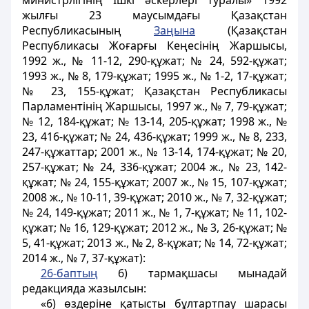
министрлiгiнiң Ішкі әскерлері туралы» 1992
жылғы 23 маусымдағы Қазақстан
Республикасының
Заңына
(Қазақстан
Республикасы Жоғарғы Кеңесінің Жаршысы,
1992 ж., № 11-12, 290-құжат; № 24, 592-құжат;
1993 ж., № 8, 179-құжат; 1995 ж., № 1-2, 17-құжат;
№ 23, 155-құжат; Қазақстан Республикасы
Парламентінің Жаршысы, 1997 ж., № 7, 79-құжат;
№ 12, 184-құжат; № 13-14, 205-құжат; 1998 ж., №
23, 416-құжат; № 24, 436-құжат; 1999 ж., № 8, 233,
247-құжаттар; 2001 ж., № 13-14, 174-құжат; № 20,
257-құжат; № 24, 336-құжат; 2004 ж., № 23, 142-
құжат; № 24, 155-құжат; 2007 ж., № 15, 107-құжат;
2008 ж., № 10-11, 39-құжат; 2010 ж., № 7, 32-құжат;
№ 24, 149-құжат; 2011 ж., № 1, 7-құжат; № 11, 102-
құжат; № 16, 129-құжат; 2012 ж., № 3, 26-құжат; №
5, 41-құжат; 2013 ж., № 2, 8-құжат; № 14, 72-құжат;
2014 ж., № 7, 37-құжат):
26-баптың
6) тармақшасы мынадай
редакцияда жазылсын:
«6) өздеріне қатысты бұлтартпау шарасы