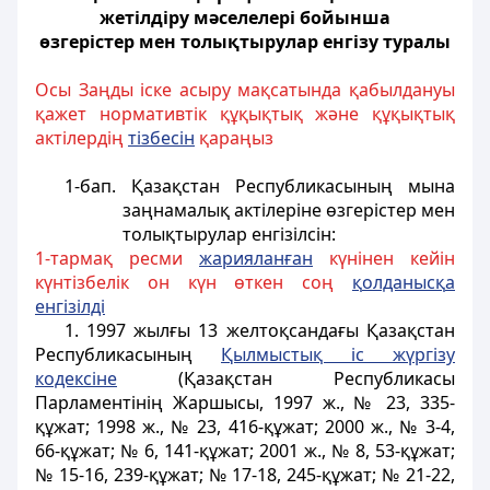
жетілдіру мәселелері бойынша
өзгерістер мен толықтырулар енгізу туралы
Осы Заңды іске асыру мақсатында қабылдануы
қажет нормативтік құқықтық және құқықтық
актілердің
тізбесін
қараңыз
1-бап.
Қазақстан Республикасының мына
заңнамалық актілеріне өзгерістер мен
толықтырулар енгізілсін:
1-тармақ ресми
жариялан
ғ
ан
күнінен кейін
күнтізбелік он күн өткен соң
қ
олданыс
қ
а
енгізілді
1. 1997 жылғы 13 желтоқсандағы Қазақстан
Республикасының
Қылмыстық іс жүргізу
кодексіне
(Қазақстан Республикасы
Парламентінің Жаршысы, 1997 ж., № 23, 335-
құжат; 1998 ж., № 23, 416-құжат; 2000 ж., № 3-4,
66-құжат; № 6, 141-құжат; 2001 ж., № 8, 53-құжат;
№ 15-16, 239-құжат; № 17-18, 245-құжат; № 21-22,