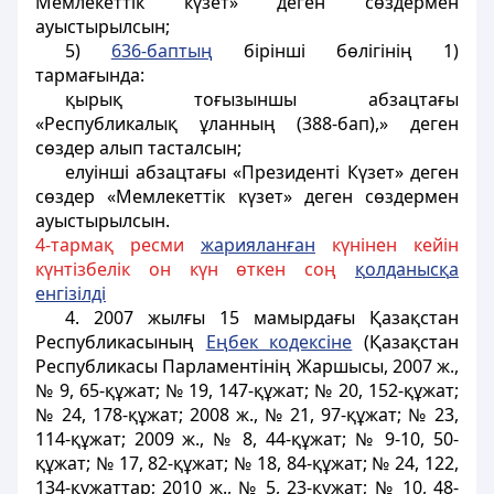
Мемлекеттік күзет» деген сөздермен
ауыстырылсын;
5)
636-баптың
бірінші бөлігінің 1)
тармағында:
қырық тоғызыншы абзацтағы
«Республикалық ұланның (388-бап),» деген
сөздер алып тасталсын;
елуінші абзацтағы «Президентi Күзет» деген
сөздер «Мемлекеттік күзет» деген сөздермен
ауыстырылсын.
4-тармақ ресми
жариялан
ғ
ан
күнінен кейін
күнтізбелік он күн өткен соң
қ
олданыс
қ
а
енгізілді
4. 2007 жылғы 15 мамырдағы Қазақстан
Республикасының
Еңбек кодексіне
(Қазақстан
Республикасы Парламентінің Жаршысы, 2007 ж.,
№ 9, 65-құжат; № 19, 147-құжат; № 20, 152-құжат;
№ 24, 178-құжат; 2008 ж., № 21, 97-құжат; № 23,
114-құжат; 2009 ж., № 8, 44-құжат; № 9-10, 50-
құжат; № 17, 82-құжат; № 18, 84-құжат; № 24, 122,
134-құжаттар; 2010 ж., № 5, 23-құжат; № 10, 48-