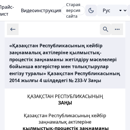
Старая
Прайс-
Видеоинструкция
версия
лист
сайта
«Қазақстан Республикасының кейбір
заңнамалық актілеріне қылмыстық-
процестік заңнаманы жетілдіру мәселелері
бойынша өзгерістер мен толықтырулар
енгізу туралы» Қазақстан Республикасының
2014 жылғы 4 шілдедегі № 233-V Заңы
ҚАЗАҚСТАН РЕСПУБЛИКАСЫНЫҢ
ЗАҢЫ
Қазақстан Республикасының кейбір
заңнамалық актілеріне
қылмыстық-процестік заңнаманы