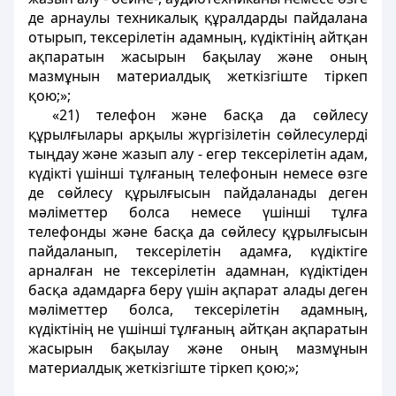
де арнаулы техникалық құралдарды пайдалана
отырып, тексерілетін адамның, күдіктінің айтқан
ақпаратын жасырын бақылау және оның
мазмұнын материалдық жеткізгіште тіркеп
қою;»;
«21) телефон және басқа да сөйлесу
құрылғылары арқылы жүргізілетін сөйлесулерді
тыңдау және жазып алу - егер тексерілетін адам,
күдікті үшінші тұлғаның телефонын немесе өзге
де сөйлесу құрылғысын пайдаланады деген
мәліметтер болса немесе үшінші тұлға
телефонды және басқа да сөйлесу құрылғысын
пайдаланып, тексерілетін адамға, күдіктіге
арналған не тексерілетін адамнан, күдіктіден
басқа адамдарға беру үшін ақпарат алады деген
мәліметтер болса, тексерілетін адамның,
күдіктінің не үшінші тұлғаның айтқан ақпаратын
жасырын бақылау және оның мазмұнын
материалдық жеткізгіште тіркеп қою;»;