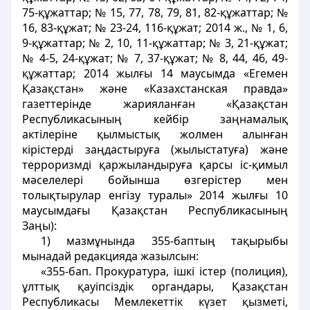
75-құжаттар; № 15, 77, 78, 79, 81, 82-құжаттар; №
16, 83-құжат; № 23-24, 116-құжат; 2014 ж., № 1, 6,
9-құжаттар; № 2, 10, 11-құжаттар; № 3, 21-құжат;
№ 4-5, 24-құжат; № 7, 37-құжат; № 8, 44, 46, 49-
құжаттар; 2014 жылғы 14 маусымда «Егемен
Қазақстан» және «Казахстанская правда»
газеттерінде жарияланған «Қазақстан
Республикасының кейбір заңнамалық
актілеріне қылмыстық жолмен алынған
кірістерді заңдастыруға (жылыстатуға) және
терроризмді қаржыландыруға қарсы іс-қимыл
мәселелері бойынша өзгерістер мен
толықтырулар енгізу туралы» 2014 жылғы 10
маусымдағы Қазақстан Республикасының
Заңы):
1) мазмұнында 355-баптың тақырыбы
мынадай редакцияда жазылсын:
«355-бап. Прокуратура, iшкi iстер (полиция),
ұлттық қауiпсiздiк органдары, Қазақстан
Республикасы Мемлекеттік күзет қызметi,