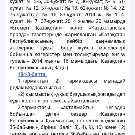
құжат; № 5-6, 30-құжат; № 7, 36-құжат; № 9, 51-
құжат; № 12, 57-құжат; № 13, 62-құжат; № 14, 72,
75-құжаттар; № 16, 83-құжат; 2014 ж., № 1, 4-
құжат; № 7, 37-құжат; 2014 жылғы 20 мамырда
«Егемен Қазақстан» және «Казахстанская
правда» газеттерінде жарияланған «Қазақстан
Республикасының кейбір заңнамалық
актілеріне рұқсат беру жүйесі мәселелері
бойынша өзгерістер мен толықтырулар енгізу
туралы» 2014 жылғы 16 мамырдағы Қазақстан
Республикасының Заңы):
184-3-бапта:
1-тармақтың 2) тармақшасы мынадай
редакцияда жазылсын:
«2) қылмыстық құқық бұзушылық жасады деп
күдік келтірілген немесе айыпталған;»;
2-тармақтағы «ақталмайтын негіздер
бойынша» деген сөздер «Қазақстан
Республикасы Қылмыстық-процестік кодексінің
35-бабының бірінші бөлігі 3), 4), 9), 10) және 12)
тармақтарының немесе 36-бабының негізінде»