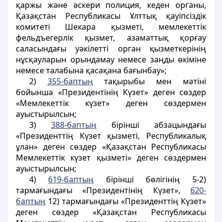
қаржы және әскери полиция, кеден органы,
Қазақстан Республикасы Ұлттық қауіпсіздік
комитеті Шекара қызметі, мемлекеттік
фельдъегерлік қызмет, азаматтық қорғау
саласындағы уәкілетті орган қызметкерiнiң
нұсқауларын орындамау немесе заңды өкiмiне
немесе талабына қасақана бағынбау»;
2)
355-баптың
тақырыбы мен мәтіні
бойынша «Президентінің Күзет» деген сөздер
«Мемлекеттік күзет» деген сөздермен
ауыстырылсын;
3)
388-баптың
бірінші абзацындағы
«Президенттiң Күзет қызметi, Республикалық
ұлан» деген сөздер «Қазақстан Республикасы
Мемлекеттік күзет қызметі» деген сөздермен
ауыстырылсын;
4)
619-баптың
бірінші бөлігінің 5-2)
тармағындағы «Президентiнiң Күзет»,
620-
баптың
12) тармағындағы «Президенттiң Күзет»
деген сөздер «Қазақстан Республикасы