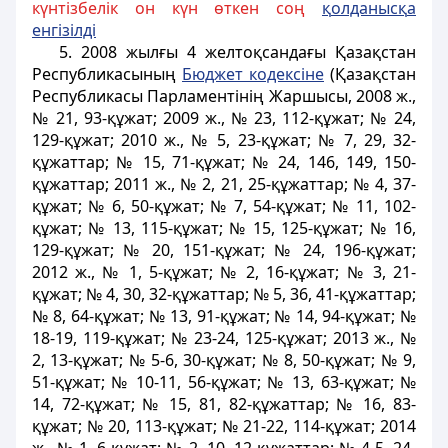
күнтізбелік он күн өткен соң
қ
олданыс
қ
а
енгізілді
5. 2008 жылғы 4 желтоқсандағы Қазақстан
Республикасының
Бюджет кодексiне
(Қазақстан
Республикасы Парламентiнiң Жаршысы, 2008 ж.,
№ 21, 93-құжат; 2009 ж., № 23, 112-құжат; № 24,
129-құжат; 2010 ж., № 5, 23-құжат; № 7, 29, 32-
құжаттар; № 15, 71-құжат; № 24, 146, 149, 150-
құжаттар; 2011 ж., № 2, 21, 25-құжаттар; № 4, 37-
құжат; № 6, 50-құжат; № 7, 54-құжат; № 11, 102-
құжат; № 13, 115-құжат; № 15, 125-құжат; № 16,
129-құжат; № 20, 151-құжат; № 24, 196-құжат;
2012 ж., № 1, 5-құжат; № 2, 16-құжат; № 3, 21-
құжат; № 4, 30, 32-құжаттар; № 5, 36, 41-құжаттар;
№ 8, 64-құжат; № 13, 91-құжат; № 14, 94-құжат; №
18-19, 119-құжат; № 23-24, 125-құжат; 2013 ж., №
2, 13-құжат; № 5-6, 30-құжат; № 8, 50-құжат; № 9,
51-құжат; № 10-11, 56-құжат; № 13, 63-құжат; №
14, 72-құжат; № 15, 81, 82-құжаттар; № 16, 83-
құжат; № 20, 113-құжат; № 21-22, 114-құжат; 2014