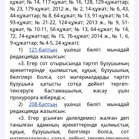
құжат; № 14, 117-құжат; № 16, 128, 129-құжаттар;
№ 23, 179-құжат; 2012 ж., № 2, 14-құжат; № 6, 43,
44-құжаттар; № 8, 64-құжат; № 13, 91-құжат; № 14,
93-құжат; № 21-22, 124-құжат; 2013 ж., № 9, 51-
құжат, № 10-11, 56-құжат; № 13, 64-құжат; № 14,
72, 74-құжаттар; № 15, 76-құжат; 2014 ж., № 1, 6,
9-құжаттар; № 4-5, 24-құжат):
1)
121-баптың
үшінші бөлігі мынадай
редакцияда жазылсын:
«3. Егер сот отырысында тәртіп бұзушының
әрекеттерінде қылмыстық құқық бұзушылық
белгілері болса, сот материалдарды тәртіп
бұзушыға қатысты сотқа дейінгі тергеп-
тексеруге бастамашылық жасау үшін
прокурорға жібереді.»;
2)
208-баптың
үшінші бөлігі мынадай
редакцияда жазылсын:
«3. Егер ұсынған дәлелдемесі жалған деп
танылған адамның әрекеттерінде қылмыстық
құқық бұзушылық белгілері болса, сот
материалдарды сотқа дейінгі тергеп-тексеруге