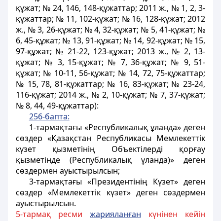
құжат; № 24, 146, 148-құжаттар; 2011 ж., № 1, 2, 3-
құжаттар; № 11, 102-құжат; № 16, 128-құжат; 2012
ж., № 3, 26-құжат; № 4, 32-құжат; № 5, 41-құжат; №
6, 45-құжат; № 13, 91-құжат; № 14, 92-құжат; № 15,
97-құжат; № 21-22, 123-құжат; 2013 ж., № 2, 13-
құжат; № 3, 15-құжат; № 7, 36-құжат; № 9, 51-
құжат; № 10-11, 56-құжат; № 14, 72, 75-құжаттар;
№ 15, 78, 81-құжаттар; № 16, 83-құжат; № 23-24,
116-құжат; 2014 ж., № 2, 10-құжат; № 7, 37-құжат;
№ 8, 44, 49-құжаттар):
256-бапта:
1-тармақтағы «Республикалық ұланда» деген
сөздер «Қазақстан Республикасы Мемлекеттік
күзет қызметінің Объектілерді қорғау
қызметінде (Республикалық ұланда)» деген
сөздермен ауыстырылсын;
3-тармақтағы «Президентінің Күзет» деген
сөздер «Мемлекеттік күзет» деген сөздермен
ауыстырылсын.
5-тармақ ресми
жариялан
ғ
ан
күнінен кейін