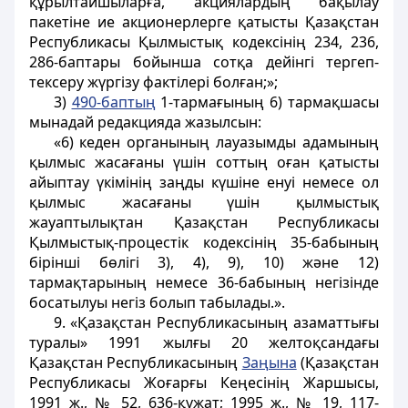
құрылтайшыларға, акциялардың бақылау
пакетіне ие акционерлерге қатысты Қазақстан
Республикасы Қылмыстық кодексінің 234, 236,
286-баптары бойынша сотқа дейінгі тергеп-
тексеру жүргізу фактілері болған;»;
3)
490-баптың
1-тармағының 6) тармақшасы
мынадай редакцияда жазылсын:
«6) кеден органының лауазымды адамының
қылмыс жасағаны үшін соттың оған қатысты
айыптау үкімінің заңды күшіне енуі немесе ол
қылмыс жасағаны үшін қылмыстық
жауаптылықтан Қазақстан Республикасы
Қылмыстық-процестік кодексінің 35-бабының
бірінші бөлігі 3), 4), 9), 10) және 12)
тармақтарының немесе 36-бабының негізінде
босатылуы негіз болып табылады.».
9. «Қазақстан Республикасының азаматтығы
туралы» 1991 жылғы 20 желтоқсандағы
Қазақстан Республикасының
Заңына
(Қазақстан
Республикасы Жоғарғы Кеңесінің Жаршысы,
1991 ж., № 52, 636-құжат; 1995 ж., № 19, 117-