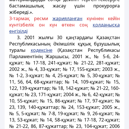
бастамашылық жасау үшін прокурорға
жібереді.».
3-тармақ ресми
жариялан
ғ
ан
күнінен кейін
күнтізбелік он күн өткен соң
қ
олданыс
қ
а
енгізілді
3. 2001 жылғы 30 қаңтардағы Қазақстан
Республикасының Әкiмшiлiк құқық бұзушылық
туралы
кодексіне
(Қазақстан Республикасы
Парламентінің Жаршысы, 2001 ж., № 5-6, 24-
құжат; № 17-18, 241-құжат; № 21-22, 281-құжат;
2002 ж., № 4, 33-құжат; № 17, 155-құжат; 2003 ж.,
№ 1-2, 3-құжат; № 4, 25-құжат; № 5, 30-құжат; №
11, 56, 64, 68-құжаттар; № 14, 109-құжат; № 15,
122, 139-құжаттар; № 18, 142-құжат; № 21-22, 160-
құжат; № 23, 171-құжат; 2004 ж., № 6, 42-құжат; №
10, 55-құжат; № 15, 86-құжат; № 17, 97-құжат; №
23, 139, 140-құжаттар; № 24, 153-құжат; 2005 ж.,
№ 5, 5-құжат; № 7-8, 19-құжат; № 9, 26-құжат; №
13, 53-құжат; № 14, 58-құжат; № 17-18, 72-құжат;
№ 21-22, 86, 87-құжаттар; № 23, 104-құжат; 2006