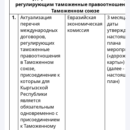
регулирующим таможенные правоотношения
Таможенном союзе
1.
Актуализация
Евразийская
3 месяца 
перечня
экономическая
даты
международных
комиссия
утвержде
договоров,
настояще
регулирующих
плана
таможенные
мероприя
правоотношения
(«дорожн
в Таможенном
карты»)
союзе,
(далее -
присоединение к
настоящ
которым для
план)
Кыргызской
Республики
является
обязательным
одновременно с
присоединением
к Таможенному