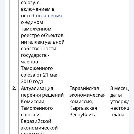
союзу, с
включением в
него
Соглашения
о едином
таможенном
реестре объектов
интеллектуальной
собственности
государств -
членов
Таможенного
союза от 21 мая
2010 года
2.
Актуализация
Евразийская
3 месяца 
перечня решений
экономическая
даты
Комиссии
комиссия,
утвержде
Таможенного
Кыргызская
настояще
союза и
Республика
плана
Евразийской
экономической