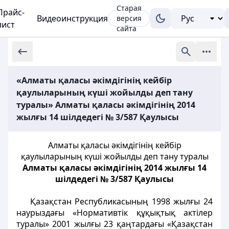
Старая
Прайс-
Видеоинструкция
версия
лист
сайта
«Алматы қаласы әкімдігінің кейбір
қаулыларының күші жойылды деп тану
туралы» Алматы қаласы әкімдігінің 2014
жылғы 14 шілдедегі № 3/587 Қаулысы
Алматы қаласы әкімдігінің кейбір
қаулыларының күші жойылды деп тану туралы
Алматы қаласы әкімдігінің 2014 жылғы 14
шілдедегі № 3/587 Қаулысы
Қазақстан Республикасының 1998 жылғы 24
наурыздағы «Нормативтік құқықтық актілер
туралы» 2001 жылғы 23 қаңтардағы «Қазақстан