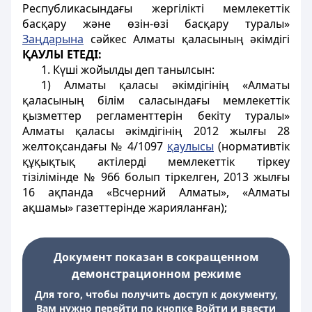
Республикасындағы жергілікті мемлекеттік
басқару және өзін-өзі басқару туралы»
Заңдарына
сәйкес Алматы қаласының әкімдігі
ҚАУЛЫ ЕТЕДІ:
1. Күші жойылды деп танылсын:
1) Алматы қаласы әкімдігінің «Алматы
қаласының білім саласындағы мемлекеттік
қызметтер регламенттерін бекіту туралы»
Алматы қаласы әкімдігінің 2012 жылғы 28
желтоқсандағы № 4/1097
қаулысы
(нормативтік
құқықтық актілерді мемлекеттік тіркеу
тізілімінде № 966 болып тіркелген, 2013 жылғы
16 ақпанда «Всчерний Алматы», «Алматы
ақшамы» газеттерінде жарияланған);
Документ показан в сокращенном
демонстрационном режиме
Для того, чтобы получить доступ к документу,
Вам нужно перейти по кнопке Войти и ввести