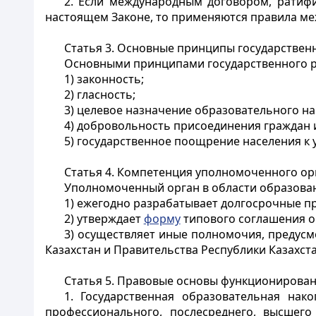
2. Если международным договором, ратифи
настоящем Законе, то применяются правила ме
Статья 3. Основные принципы государствен
Основными принципами государственного ре
1) законность;
2) гласность;
3) целевое назначение образовательного на
4) добровольность присоединения граждан и
5) государственное поощрение населения к 
Статья 4. Компетенция уполномоченного ор
Уполномоченный орган в области образова
1) ежегодно разрабатывает долгосрочные п
2) утверждает
форму
типового соглашения о
3) осуществляет иные полномочия, предус
Казахстан и Правительства Республики Казахста
Статья 5. Правовые основы функционирова
1. Государственная образовательная нак
профессионального, послесреднего, высшего 