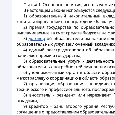
Статья 1. Основные понятия, используемые
В настоящем Законе используются следующ
1) образовательный накопительный вклад
капитализированные вознаграждение банка-уча
2) премия государства по образовательно
выплачиваемые за счет средств бюджета на фа
3)
договор
об образовательном накопительно
образовательных услуг, заключенный вкладчико
4) единый реестр договоров об образоват
начисляет премию государства;
5) образовательные услуги - деятельнос
образовательных потребностей личности и осв
6) уполномоченный орган в области образ
межотраслевую координацию в области образо
7) организация образования - юридическ
технического и профессионального, послесредн
8) вноситель - резидент или нерезидент
вкладчика;
9) кредитор - банк второго уровня Респ
соглашение о предоставлении образовательных