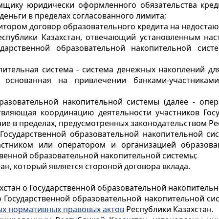
емщику юридически оформленного обязательства кред
еньги в пределах согласованного лимита;
дитором договор образовательного кредита на недоста
 Республики Казахстан, отвечающий установленным н
ударственной образовательной накопительной сист
пительная система - система денежных накоплений дл
и основанная на привлечении банками-участника
разовательной накопительной системы (далее - опер
ствляющая координацию деятельности участников Гос
е в пределах, предусмотренных законодательством Рес
Государственной образовательной накопительной сист
стником или оператором и организацией образова
твенной образовательной накопительной системы;
тан, который является стороной договора вклада.
ахстан о Государственной образовательной накопитель
 о Государственной образовательной накопительной си
ых нормативных правовых актов
Республики Казахстан.