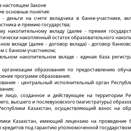
 в настоящем Законе
ие основные понятия:
 - деньги на счете вкладчика в банке-участнике, в
стника и премию государства;
му накопительному вкладу (далее - премия государст
ктически накопленный остаток образовательного накопи
м вкладе (далее - договор вклада) - договор банковс
м с банком-участником;
ельном накопительном вкладе - единая база регистр
ть организации образования по предоставлению обуч
оение программ образования;
ования - центральный исполнительный орган Республ
вания;
ое лицо, созданное и действующее на территории Р
его, высшего и послевузовского (магистратуры) образо
 Республики Казахстан, осуществляющий взнос на об
ублики Казахстан, имеющий лицензию на проведение
 кредитов под гарантию уполномоченной государством