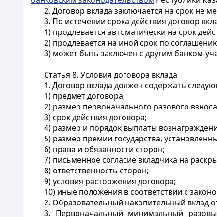
банковским законодательством
Республики Каз
2. Договор вклада заключается на срок не ме
3. По истечении срока действия договор вкла
1) продлевается автоматически на срок дейс
2) продлевается на иной срок по соглашению
3) может быть заключен с другим банком-уч
Статья 8. Условия договора вклада
1. Договор вклада должен содержать следую
1) предмет договора;
2) размер первоначального разового взноса
3) срок действия договора;
4) размер и порядок выплаты вознаграждени
5) размер премии государства, установлен
6) права и обязанности сторон;
7) письменное согласие вкладчика на раскр
8) ответственность сторон;
9) условия расторжения договора;
10) иные положения в соответствии с закон
2. Образовательный накопительный вклад от
3. Первоначальный минимальный разовый