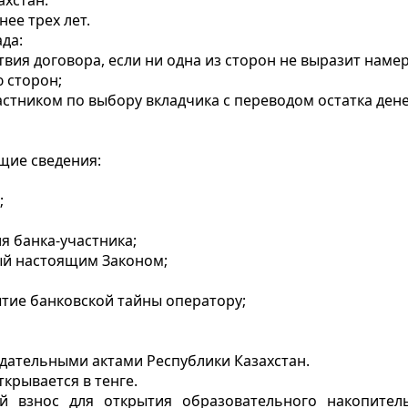
ахстан.
нее трех лет.
да:
твия договора, если ни одна из сторон не выразит наме
 сторон;
астником по выбору вкладчика с переводом остатка дене
щие сведения:
;
я банка-участника;
ный настоящим Законом;
ытие банковской тайны оператору;
одательными актами Республики Казахстан.
крывается в тенге.
 взнос для открытия образовательного накопитель