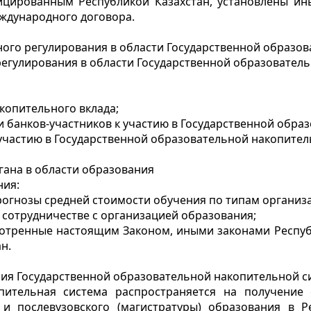
цированным Республикой Казахстан, установлены ины
ждународного договора.
ного регулирования в области Государственной образо
гулирования в области Государственной образователь
копительного вклада;
 банков-участников к участию в Государственной обра
участию в Государственной образовательной накопител
гана в области образования
ния:
рогнозы средней стоимости обучения по типам организ
 сотрудничестве с организацией образования;
мотренные настоящим Законом, иными законами Республ
н.
ния Государственной образовательной накопительной с
опительная система распространяется на получени
и послевузовского (магистратуры) образования в Ре