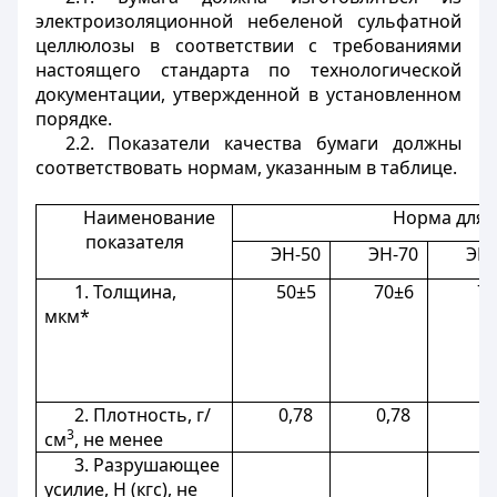
электроизоляционной небеленой сульфатной
целлюлозы в соответствии с требованиями
настоящего стандарта по технологической
документации, утвержденной в установленном
порядке.
2.2. Показатели качества бумаги должны
соответствовать нормам, указанным в таблице.
Наименование
Норма для 
показателя
ЭН-50
ЭН-70
ЭНВ
1. Толщина,
50±5
70±6
70
мкм*
2. Плотность, г/
0,78
0,78
0,
3
см
, не менее
3. Разрушающее
усилие, Н (кгс), не