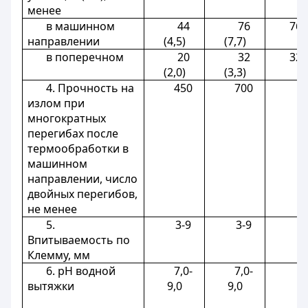
менее
в машинном
44
76
76 (
направлении
(4,5)
(7,7)
в поперечном
20
32
32 (
(2,0)
(3,3)
4. Прочность на
450
700
6
излом при
многократных
перегибах после
термообработки в
машинном
направлении, число
двойных перегибов,
не менее
5.
3-9
3-9
Впитываемость по
Клемму, мм
6. рН водной
7,0-
7,0-
вытяжки
9,0
9,0