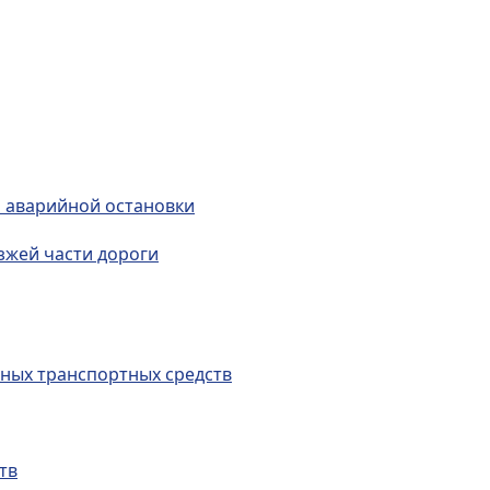
а аварийной остановки
зжей части дороги
ных транспортных средств
тв