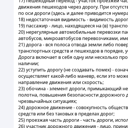
17) пешеходный переход - участок проезжей части
движения пешеходов через дорогу. При отсутст
по оси дороги (здесь и далее приводится нуме
18) недостаточная видимость - видимость дороги
19) пассажир - лицо, находящееся на (в) транс
20) нерегулярные автомобильные перевозки пас
автобусов, микроавтобусов перевозчиками, им
21) дорога - вся полоса отвода земли либо по
транспортных средств и пешеходов в порядке,
Дорога включает в себя одну или несколько пр
наличии;
22) уступить дорогу (не создавать помех) - оз
осуществляет какой-либо маневр, если это мо
направление движения или скорость;
23) обочина - элемент дороги, примыкающий н
полотна, повышения безопасности дорожного д
чрезвычайных ситуациях;
24) дорожное движение - совокупность общест
средств или без таковых в пределах дорог;
25) проезжая часть дороги - часть дороги, исп
26) участник дорожного движения - лицо, прин