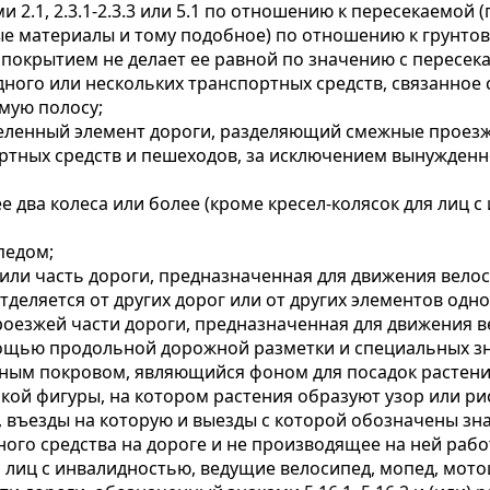
ми 2.1, 2.3.1-2.3.3 или 5.1 по отношению к пересекаемо
ые материалы и тому подобное) по отношению к грунтов
 покрытием не делает ее равной по значению с пересек
дного или нескольких транспортных средств, связанное
мую полосу;
ыделенный элемент дороги, разделяющий смежные проезж
ртных средств и пешеходов, за исключением вынужден
е два колеса или более (кроме кресел-колясок для лиц 
педом;
а или часть дороги, предназначенная для движения вел
деляется от других дорог или от других элементов одно
проезжей части дороги, предназначенная для движения 
мощью продольной дорожной разметки и специальных зн
авяным покровом, являющийся фоном для посадок растен
ской фигуры, на котором растения образуют узор или ри
 въезды на которую и выезды с которой обозначены знака
тного средства на дороге и не производящее на ней ра
 лиц с инвалидностью, ведущие велосипед, мопед, мотоци