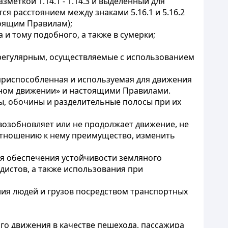
зметкой 1.14.1 - 1.14.3 и выделенный для
я расстоянием между знаками 5.16.1 и 5.16.2
оящим Правилам);
 и тому подобного, а также в сумерки;
к регулярным, осуществляемые с использованием
 приспособленная и используемая для движения
ном движении» и настоящими Правилами.
ры, обочины и разделительные полосы при их
е возобновляет или не продолжает движение, не
 отношению к нему преимущество, изменить
ля обеспечения устойчивости земляного
истов, а также использования при
ия людей и грузов посредством транспортных
го движения в качестве пешехода, пассажира