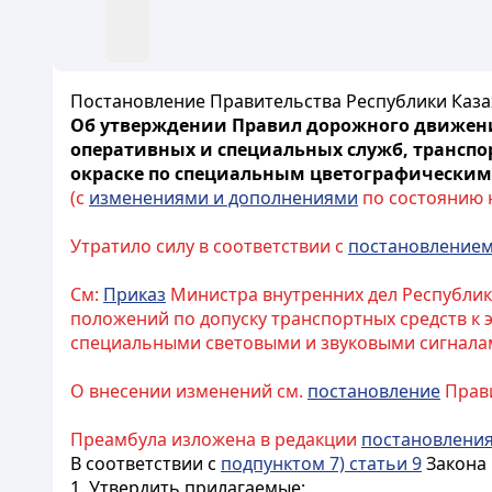
Постановление Правительства Республики Казах
Об утверждении Правил дорожного движения
оперативных и специальных служб, трансп
окраске по специальным цветографическим
(с
изменениями и дополнениями
по состоянию на
Утратило силу в соответствии с
постановление
См:
Приказ
Министра внутренних дел Республик
положений по допуску транспортных средств к
специальными световыми и звуковыми сигнала
О внесении изменений см.
постановление
Прави
Преамбула изложена в редакции
постановлени
В соответствии с
подпунктом 7) статьи 9
Закона 
1. Утвердить прилагаемые: