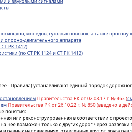
ми и звуковыми сигналами
дств
осипедов, мопедов, гужевых повозок, а также прогону
и опорно-двигательного аппарата
 СТ РК 1412)
стики (по СТ РК 1124 и СТ РК 1412)
лее - Правила) устанавливают единый порядок дорожног
остановлением
Правительства РК от 02.08.17 г. № 463 (
см
ием
Правительства РК от 26.10.22 г. № 850 (введено в дейст
ые понятия:
оенная или реконструированная в соответствии с проект
а нее возможен только с других дорог через развязки в
 в разных направлениях, отделенные друг от друга раз