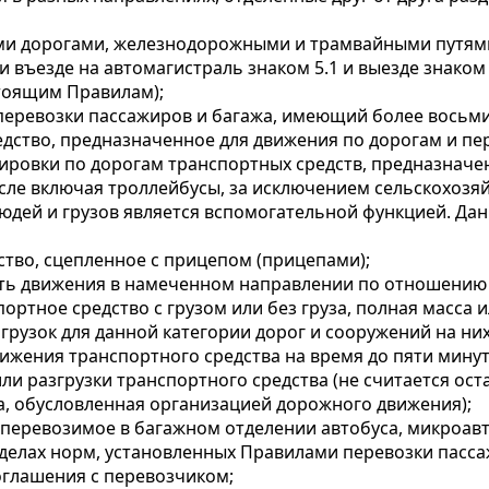
гими дорогами, железнодорожными и трамвайными путя
 въезде на автомагистраль знаком 5.1 и выезде знаком 
тоящим Правилам);
 перевозки пассажиров и багажа, имеющий более восьми 
едство, предназначенное для движения по дорогам и пер
сировки по дорогам транспортных средств, предназначен
исле включая троллейбусы, за исключением сельскохозя
людей и грузов является вспомогательной функцией. Да
ство, сцепленное с прицепом (прицепами);
сть движения в намеченном направлении по отношению 
портное средство с грузом или без груза, полная масса 
рузок для данной категории дорог и сооружений на них
ижения транспортного средства на время до пяти минут
или разгрузки транспортного средства (не считается ос
, обусловленная организацией дорожного движения);
и перевозимое в багажном отделении автобуса, микроав
делах норм, установленных Правилами перевозки пасс
оглашения с перевозчиком;