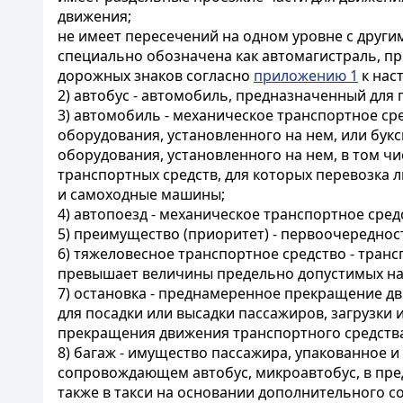
движения;
не имеет пересечений на одном уровне с дру
специально обозначена как автомагистраль, при
дорожных знаков согласно
приложению 1
к нас
2) автобус - автомобиль, предназначенный для
3) автомобиль - механическое транспортное ср
оборудования, установленного на нем, или бук
оборудования, установленного на нем, в том ч
транспортных средств, для которых перевозка 
и самоходные машины;
4) автопоезд - механическое транспортное сред
5) преимущество (приоритет) - первоочередно
6) тяжеловесное транспортное средство - транс
превышает величины предельно допустимых наг
7) остановка - преднамеренное прекращение дв
для посадки или высадки пассажиров, загрузки 
прекращения движения транспортного средства
8) багаж - имущество пассажира, упакованное 
сопровождающем автобус, микроавтобус, в пре
также в такси на основании дополнительного с