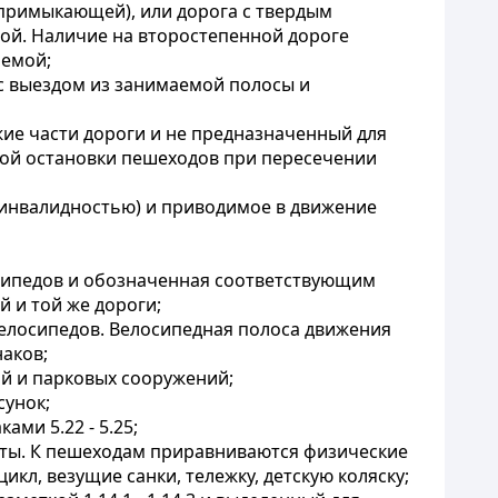
й (примыкающей), или дорога с твердым
ой. Наличие на второстепенной дороге
аемой;
 с выездом из занимаемой полосы и
ие части дороги и не предназначенный для
ной остановки пешеходов при пересечении
с инвалидностью) и приводимое в движение
осипедов и обозначенная соответствующим
й и той же дороги;
велосипедов. Велосипедная полоса движения
аков;
ий и парковых сооружений;
сунок;
ми 5.22 - 5.25;
боты. К пешеходам приравниваются физические
кл, везущие санки, тележку, детскую коляску;