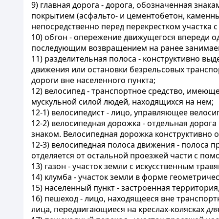
9) главная дорога - дорога, обозначенная знака
покрытием (асфальто- и цементобетон, каменн
непосредственно перед перекрестком участка с
10) обгон - опережение движущегося впереди о
последующим возвращением на ранее занимае
11) разделительная полоса - конструктивно в
движения или остановки безрельсовых транспо
дороги вне населенного пункта;
12) велосипед - транспортное средство, имеюще
мускульной силой людей, находящихся на нем;
12-1) велосипедист - лицо, управляющее велоси
12-2) велосипедная дорожка - отдельная дорог
знаком. Велосипедная дорожка конструктивно от
12-3) велосипедная полоса движения - полоса 
отделяется от остальной проезжей части с по
13) газон - участок земли с искусственным тр
14) клумба - участок земли в форме геометриче
15) населенный пункт - застроенная территория,
16) пешеход - лицо, находящееся вне транспор
лица, передвигающиеся на креслах-колясках для