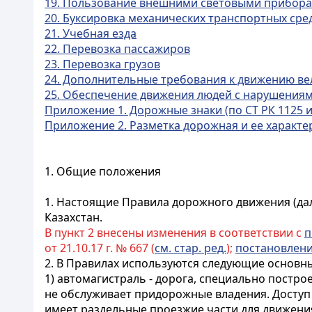
19. Пользование внешними световыми прибора
20. Буксировка механических транспортных сре
21. Учебная езда
22. Перевозка пассажиров
23. Перевозка грузов
24. Дополнительные требования к движению вел
25. Обеспечение движения людей с нарушениям
Приложение 1. Дорожные знаки (по СТ РК 1125 и
Приложение 2. Разметка дорожная и ее характери
1. Общие положения
1. Настоящие Правила дорожного движения (да
Казахстан.
В пункт 2 внесены изменения в соответствии с
п
от 21.10.17 г. № 667 (
см. стар. ред.
);
постановлен
2. В Правилах используются следующие основн
1) автомагистраль - дорога, специально постр
не обслуживает придорожные владения. Доступ н
имеет раздельные проезжие части для движения