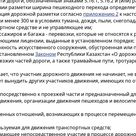
 дороги, обозначенный знаками 5.16.1, 5.16.2 и (или) ра
вии разметки ширина пешеходного перехода определяетс
рация дорожной разметки согласно
приложению 2
к наст
 менее 300 м в условиях тумана, дождя, пыли, снегопада
портном средстве и не управляющее им;
сажиров и багажа - перевозки, которые не относятся 
еющими лицензии, выданные в установленном порядке;
верхность искусственного сооружения, обустроенная или
 установленном
Законом
Республики Казахстан «О дорож
оезжих частей дороги, а также трамвайные пути, тротуа
начает, что участник дорожного движения не начинает, н
жет вынудить других участников движения, имеющих по
епосредственно к проезжей части и предназначенный д
вижения, организации движения пешеходов и велосипед
венных отношений, возникающих в процессе перемещен
ользуемая для движения транспортных средств;
имающее непосредственное участие в процессе дорожно