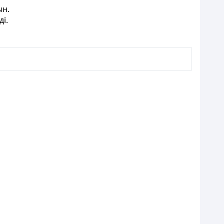
ын.
ді.