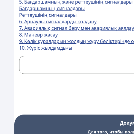
5. Бағдаршамның және реттеушінің сигналдары
Бағдаршамның сигналдары
Реттеушінің сигналдары
6. Арнаулы сигналдарды қолдану
7. Авариялық сигнал беру мен авариялық аялдау 
8. Маневр жасау
9. Көлік құралдарын жолдың жүру бөліктерінде 
10. Жүріс жылдамдығы
Доку
Для того, чтобы пол