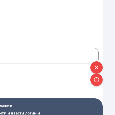
ежиме
йти и ввести логин и