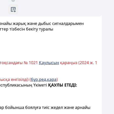
гі арнайы жарық және дыбыс сигналдарымен
ер тізбесін бекіту туралы
елтоқсандағы № 1021
Қаулысын
қараңыз (2024 ж. 1
қа енгізілді) (
бұр.ред.қара
)
еспубликасының Үкіметі
ҚАУЛЫ ЕТЕДІ:
ар бойынша боялуға тиіс жедел және арнайы