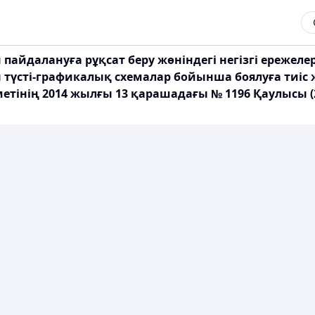
пайдалануға рұқсат беру жөніндегі негізгі ережеле
үсті-графикалық схемалар бойынша боялуға тиіс ж
етінің 2014 жылғы 13 қарашадағы № 1196 Қаулысы (20