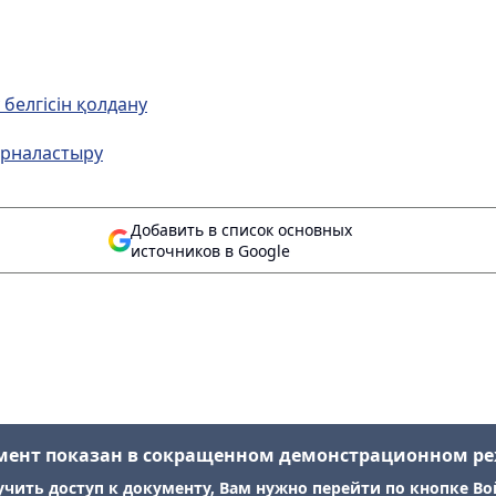
белгісін қолдану
орналастыру
Добавить в список основных
источников в Google
мент показан в сокращенном демонстрационном р
учить доступ к документу, Вам нужно перейти по кнопке Во