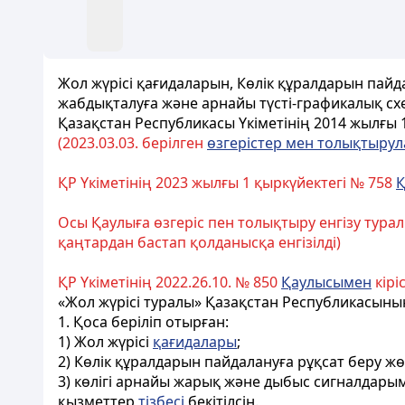
Жол жүрісі қағидаларын, Көлік құралдарын пайд
жабдықталуға және арнайы түсті-графикалық схе
Қазақстан Республикасы Үкіметінің 2014 жылғы
(2023.03.03. берілген
өзгерістер мен толықтыру
ҚР Үкіметінің 2023 жылғы 1 қыркүйектегі № 758
Қ
Осы Қаулыға өзгеріс пен толықтыру енгізу тура
қаңтардан бастап қолданысқа енгізілді)
ҚР Үкіметінің 2022.26.10. № 850
Қаулысымен
кірі
«Жол жүрісі туралы» Қазақстан Республикасын
1. Қоса беріліп отырған:
1) Жол жүрісі
қағидалары
;
2) Көлік құралдарын пайдалануға рұқсат беру жө
3) көлігі арнайы жарық және дыбыс сигналдары
қызметтер
тізбесі
бекітілсін.