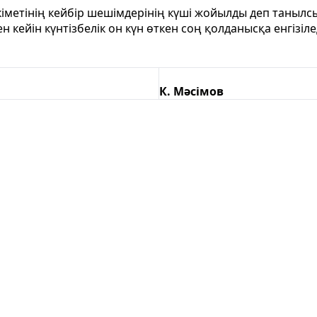
іметінің кейбір шешімдерінің күші жойылды деп танылс
н кейін күнтізбелік он күн өткен соң қолданысқа енгізіле
К. Мәсімов