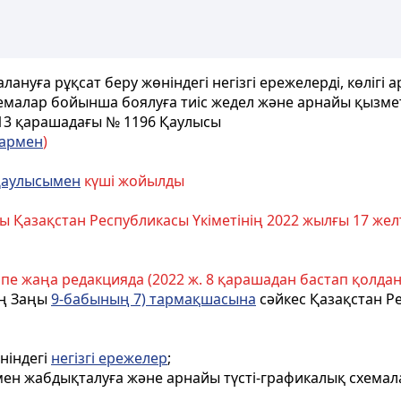
алануға рұқсат беру жөніндегі негізгі ережелерді, көлі
малар бойынша боялуға тиіс жедел және арнайы қызметт
 13 қарашадағы № 1196 Қаулысы
лармен
)
аулысымен
күші жойылды
лы Қазақстан Республикасы Үкіметінің 2022 жылғы 17 ж
спе жаңа редакцияда (2022 ж. 8 қарашадан бастап қолданыс
ың Заңы
9-бабының 7) тармақшасына
сәйкес Қазақстан Р
ніндегі
негізгі ережелер
;
мен жабдықталуға және арнайы түсті-графикалық схемал