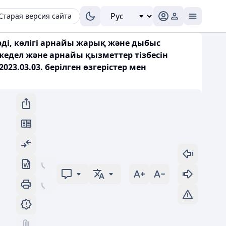
Старая версия сайта
рді, көлігі арнайы жарық және дыбыс
едел және арнайы қызметтер тізбесін
23.03.03. берілген өзгерістер мен