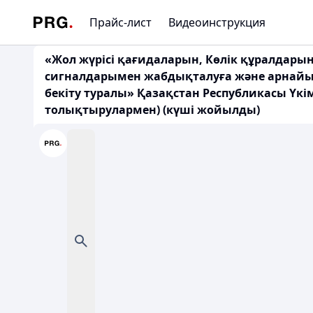
Прайс-лист
Видеоинструкция
«Жол жүрісі қағидаларын, Көлік құралдарын 
сигналдарымен жабдықталуға және арнайы т
бекіту туралы» Қазақстан Республикасы Үкім
толықтырулармен) (күші жойылды)