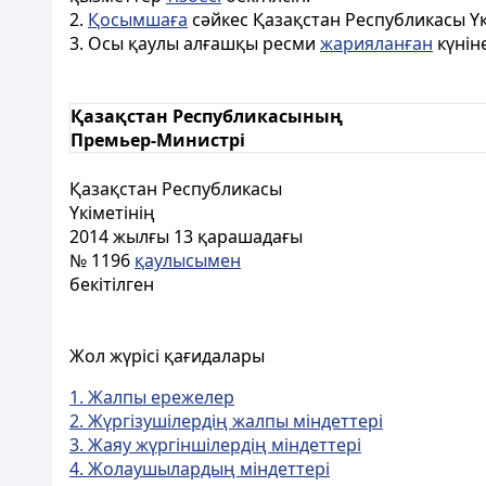
2.
Қосымшаға
сәйкес Қазақстан Республикасы Үк
3. Осы қаулы алғашқы ресми
жарияланған
күніне
Қазақстан Республикасының
Премьер-Министрі
Қазақстан Республикасы
Үкіметінің
2014 жылғы 13 қарашадағы
№ 1196
қаулысымен
бекітілген
Жол жүрісі қағидалары
1. Жалпы ережелер
2. Жүргізушілердің жалпы міндеттері
3. Жаяу жүргіншілердің міндеттері
4. Жолаушылардың міндеттері