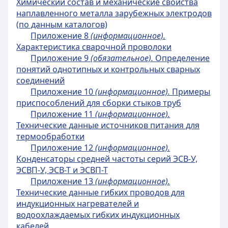
Химический состав и механические свойства
наплавленного металла зарубежных электродов
(по данным каталогов)
Приложение 8
(информационное).
Характеристика сварочной проволоки
Приложение 9
(обязательное).
Определение
понятий однотипных и контрольных сварных
соединений
Приложение 10
(информационное).
Примеры
приспособлений для сборки стыков труб
Приложение 11
(информационное).
Технические данные источников питания для
термообработки
Приложение 12
(информационное).
Конденсаторы средней частоты серий ЭСВ-У,
ЭСВП-У, ЭСВ-Т и ЭСВП-Т
Приложение 13
(информационное).
Технические данные гибких проводов для
индукционных нагревателей и
водоохлаждаемых гибких индукционных
кабелей