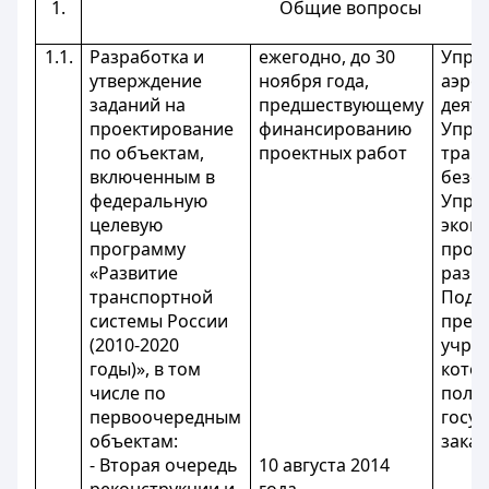
1.
Общие вопросы
1.1.
Разработка и
ежегодно, до 30
Упра
утверждение
ноября года,
аэро
заданий на
предшествующему
деят
проектирование
финансированию
Упра
по объектам,
проектных работ
тран
включенным в
безо
федеральную
Упра
целевую
экон
программу
прог
«Развитие
разв
транспортной
Подв
системы России
пред
(2010-2020
учре
годы)», в том
кото
числе по
полн
первоочередным
госу
объектам:
зака
- Вторая очередь
10 августа 2014